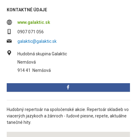
KONTAKTNÉ ÚDAJE
www.galaktic.sk
0907 071 056
galaktic@galaktic.sk
Hudobná skupina Galaktic
Nemšová
914 41
Nemšová
Hudobný repertoár na spoločenské akcie. Repertoár skladieb vo
viacerých jazykoch a žánroch - ľudové piesne, repete, aktuálne
tanečné hity.