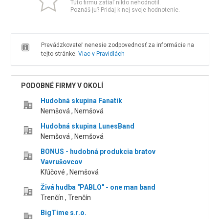
Túto firmu zatiaľ nikto nehodnotil.
Poznáš ju? Pridaj k nej svoje hodnotenie.
Prevádzkovateľ nenesie zodpovednosť za informácie na
tejto stránke.
Viac v Pravidlách
PODOBNÉ FIRMY V OKOLÍ
Hudobná skupina Fanatik
Nemšová , Nemšová
Hudobná skupina LunesBand
Nemšová , Nemšová
BONUS - hudobná produkcia bratov
Vavrušovcov
Kľúčové , Nemšová
Živá hudba "PABLO" - one man band
Trenčín , Trenčín
BigTime s.r.o.