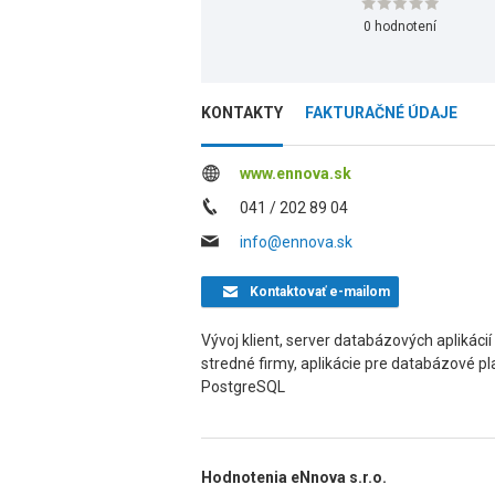
0 hodnotení
KONTAKTY
FAKTURAČNÉ ÚDAJE
www.ennova.sk
041 / 202 89 04
info@ennova.sk
Kontaktovať
e-mailom
Vývoj klient, server databázových aplikáci
stredné firmy, aplikácie pre databázové p
PostgreSQL
Hodnotenia eNnova s.r.o.