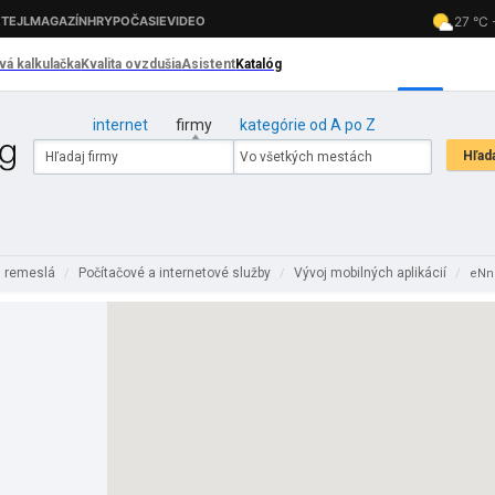
internet
firmy
kategórie od A po Z
a remeslá
Počítačové a internetové služby
Vývoj mobilných aplikácií
/
/
/
eNno