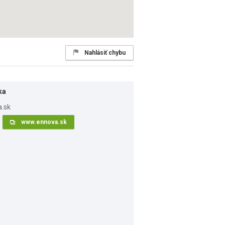
Nahlásiť chybu
ka
www.ennova.sk