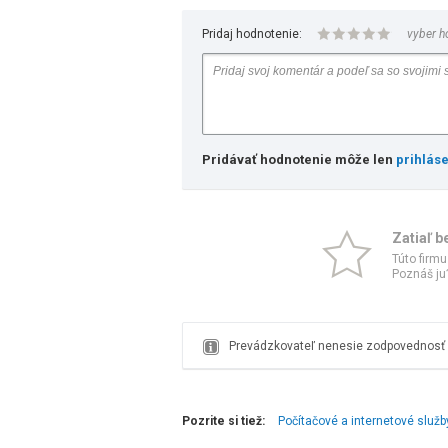
Pridaj hodnotenie:
vyber h
Pridávať hodnotenie môže len
prihlás
Zatiaľ b
Túto firmu
Poznáš ju?
Prevádzkovateľ nenesie zodpovednosť z
Pozrite si tiež:
Počítačové a internetové služb