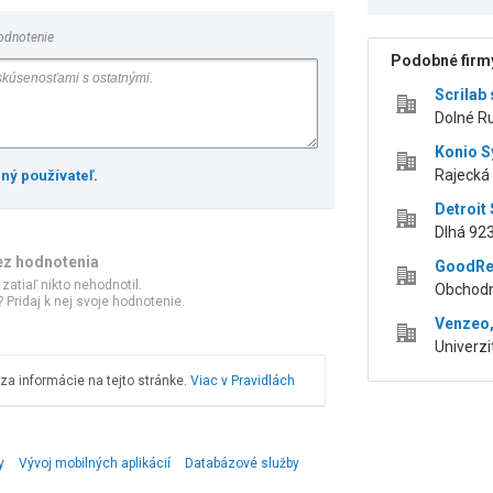
odnotenie
Podobné firmy
Scrilab 
Dolné Rud
Konio S
Rajecká 
ený používateľ
.
Detroit 
Dlhá 923
ez hodnotenia
GoodReq
 zatiaľ nikto nehodnotil.
Obchodná
 Pridaj k nej svoje hodnotenie.
Venzeo, 
Univerzit
a informácie na tejto stránke.
Viac v Pravidlách
y
Vývoj mobilných aplikácií
Databázové služby