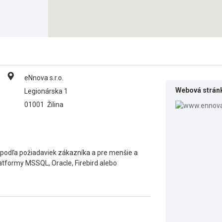
eNnova s.r.o.
Webová strán
Legionárska 1
01001
Žilina
í podľa požiadaviek zákazníka a pre menšie a
latformy MSSQL, Oracle, Firebird alebo