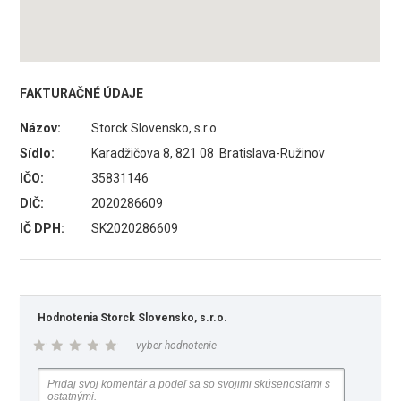
FAKTURAČNÉ ÚDAJE
Názov:
Storck Slovensko, s.r.o.
Sídlo:
Karadžičova 8, 821 08 Bratislava-Ružinov
IČO:
35831146
DIČ:
2020286609
IČ DPH:
SK2020286609
Hodnotenia Storck Slovensko, s.r.o.
vyber hodnotenie