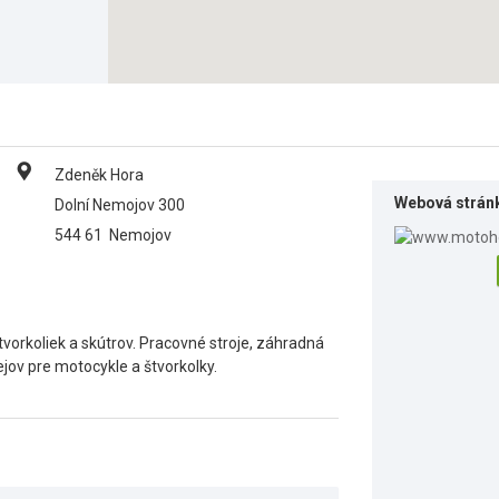
Zdeněk Hora
Webová strán
Dolní Nemojov 300
544 61
Nemojov
vorkoliek a skútrov. Pracovné stroje, záhradná
ejov pre motocykle a štvorkolky.