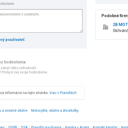
odnotenie
Podobné firmy
2B MOTO
Skřivánč
ený používateľ
.
ez hodnotenia
 zatiaľ nikto nehodnotil.
 Pridaj k nej svoje hodnotenie.
a informácie na tejto stránke.
Viac v Pravidlách
y a snežné skútre
Motocykle, skútre a štvorkolky
ies
|
GDPR
|
DSA
|
Pravidlá používania
|
Kariéra v Azete
|
Kontakt
katalóg
|
Nas