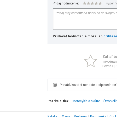
Pridaj hodnotenie:
vyber h
Pridávať hodnotenie môže len
prihlás
Zatiaľ b
Túto firmu
Poznáš ju?
Prevádzkovateľ nenesie zodpovednosť z
Pozrite si tiež:
Motocykle a skútre
Štvorkolk
Katalóg
|
O nás
|
Reklama
|
Podmienky
|
Cook