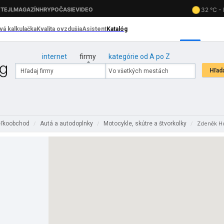
internet
firmy
kategórie od A po Z
eľkoobchod
Autá a autodoplnky
Motocykle, skútre a štvorkolky
/
/
/
Zdeněk Ho