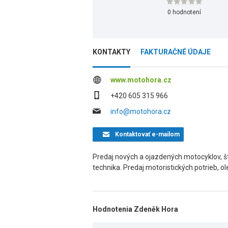
0 hodnotení
KONTAKTY
FAKTURAČNÉ ÚDAJE
www.motohora.cz
+420 605 315 966
info@motohora.cz
Kontaktovať
e-mailom
Predaj nových a ojazdených motocyklov, št
technika. Predaj motoristických potrieb, ol
Hodnotenia Zdeněk Hora