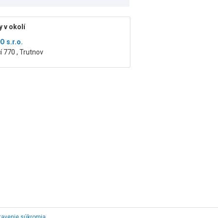
 v okolí
 s.r.o.
í 770 , Trutnov
tavenie súkromia