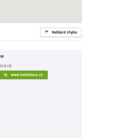
Nahlásiť chybu
ka
www.motohora.cz