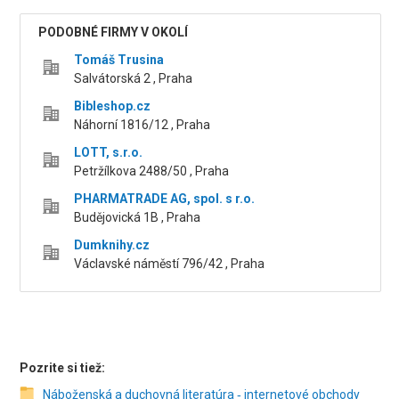
PODOBNÉ FIRMY V OKOLÍ
Tomáš Trusina
Salvátorská 2 , Praha
Bibleshop.cz
Náhorní 1816/12 , Praha
LOTT, s.r.o.
Petržílkova 2488/50 , Praha
PHARMATRADE AG, spol. s r.o.
Budějovická 1B , Praha
Dumknihy.cz
Václavské náměstí 796/42 , Praha
Pozrite si tiež:
Náboženská a duchovná literatúra ‑ internetové obchody