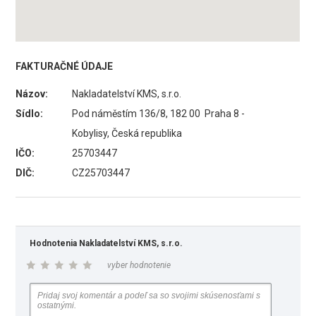
FAKTURAČNÉ ÚDAJE
Názov:
Nakladatelství KMS, s.r.o.
Sídlo:
Pod náměstím 136/8, 182 00 Praha 8 -
Kobylisy, Česká republika
IČO:
25703447
DIČ:
CZ25703447
Hodnotenia Nakladatelství KMS, s.r.o.
vyber hodnotenie