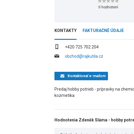
0 hodnotení
KONTAKTY
FAKTURAČNÉ ÚDAJE
+420 725 702 204
obchod@rajkutila.cz
Kontaktovať
e-mailom
Predaj hobby potrieb - prípravky na chemi
kozmetika.
Hodnotenia Zdeněk Sláma - hobby potr