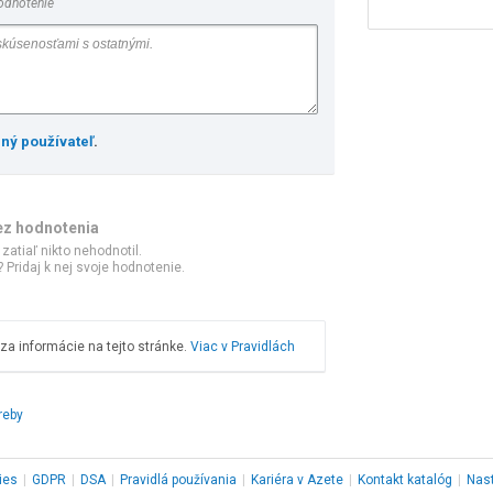
odnotenie
ený používateľ
.
ez hodnotenia
 zatiaľ nikto nehodnotil.
 Pridaj k nej svoje hodnotenie.
a informácie na tejto stránke.
Viac v Pravidlách
reby
ies
|
GDPR
|
DSA
|
Pravidlá používania
|
Kariéra v Azete
|
Kontakt
katalóg
|
Nas