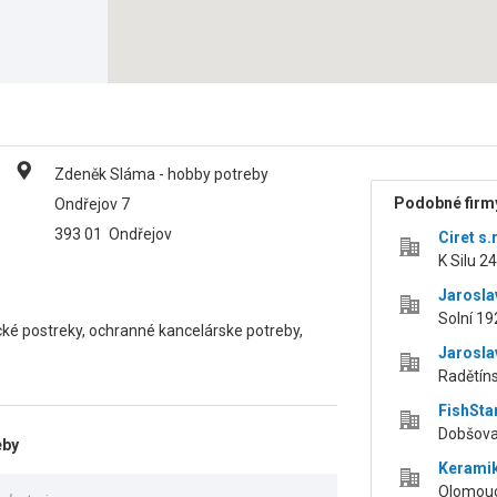
Zdeněk Sláma - hobby potreby
Podobné firmy
Ondřejov 7
393 01
Ondřejov
Ciret s.r
K Silu 2
Jarosla
Solní 19
cké postreky, ochranné kancelárske potreby,
Jarosla
Radětíns
FishStar
Dobšova
eby
Keramik
Olomouc