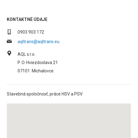
KONTAKTNÉ ÚDAJE
0903 903 172
aqltrans@aqltrans.eu
AQL s.r.o.
P. O. Hviezdoslava 21
07101
Michalovce
Stavebná spoločnosť, práce HSV a PSV