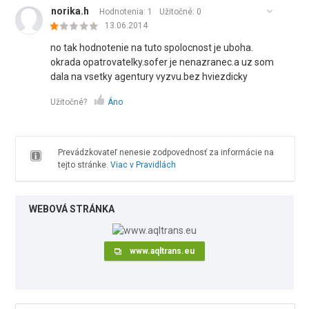
norika.h
Hodnotenia: 1
Užitočné:
0
13.06.2014
no tak hodnotenie na tuto spolocnost je uboha.
okrada opatrovatelky.sofer je nenazranec.a uz som
dala na vsetky agentury vyzvu.bez hviezdicky
Užitočné?
Áno
Prevádzkovateľ nenesie zodpovednosť za informácie na
tejto stránke.
Viac v Pravidlách
WEBOVÁ STRÁNKA
www.aqltrans.eu