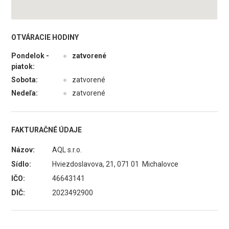
OTVÁRACIE HODINY
Pondelok -
●
zatvorené
piatok:
Sobota:
●
zatvorené
Nedeľa:
●
zatvorené
FAKTURAČNÉ ÚDAJE
Názov:
AQL s.r.o.
Sídlo:
Hviezdoslavova, 21, 071 01 Michalovce
IČO:
46643141
DIČ:
2023492900