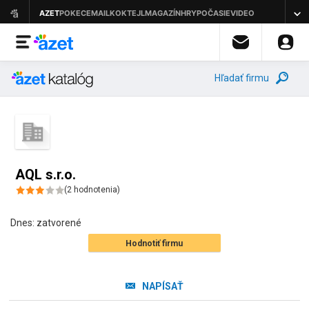
Hľadať firmu
AQL s.r.o.
(
2
hodnotenia
)
Dnes:
zatvorené
Hodnotiť firmu
NAPÍSAŤ