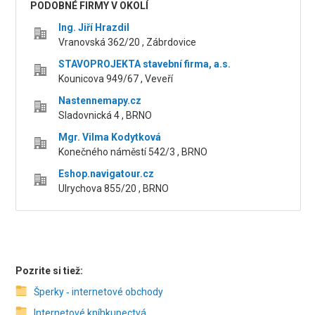
PODOBNÉ FIRMY V OKOLÍ
Ing. Jiří Hrazdil
Vranovská 362/20 , Zábrdovice
STAVOPROJEKTA stavební firma, a.s.
Kounicova 949/67 , Veveří
Nastennemapy.cz
Sladovnická 4 , BRNO
Mgr. Vilma Kodytková
Konečného náměstí 542/3 , BRNO
Eshop.navigatour.cz
Ulrychova 855/20 , BRNO
Pozrite si tiež:
Šperky ‑ internetové obchody
Internetové kníhkupectvá