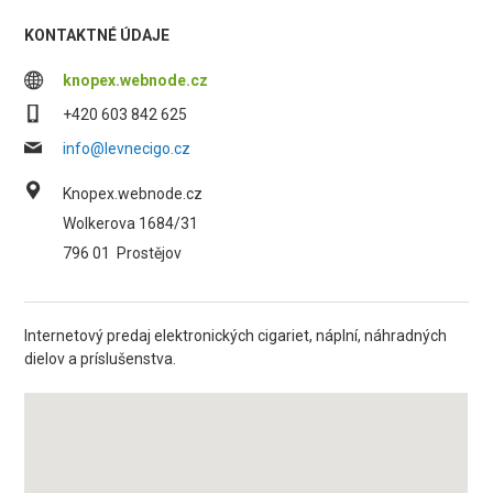
KONTAKTNÉ ÚDAJE
knopex.webnode.cz
+420 603 842 625
info@levnecigo.cz
Knopex.webnode.cz
Wolkerova 1684/31
796 01
Prostějov
Internetový predaj elektronických cigariet, náplní, náhradných
dielov a príslušenstva.