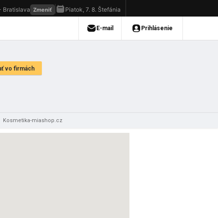
/
Kosmetika-miashop.cz