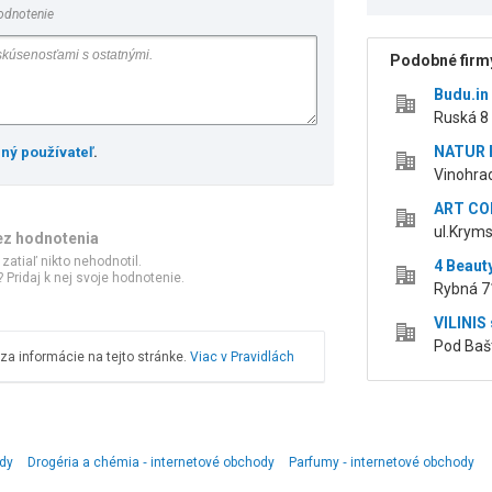
odnotenie
Podobné firmy
Budu.in 
Ruská 8 
NATUR H
ený používateľ
.
Vinohra
ART CON
ul.Kryms
ez hodnotenia
 zatiaľ nikto nehodnotil.
4 Beauty
 Pridaj k nej svoje hodnotenie.
Rybná 7
VILINIS 
Pod Baš
a informácie na tejto stránke.
Viac v Pravidlách
ody
Drogéria a chémia ‑ internetové obchody
Parfumy ‑ internetové obchody