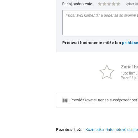
Pridaj hodnotenie:
vyber h
Pridávať hodnotenie môže len
prihlás
Zatiaľ b
Túto firmu
Poznáš ju?
Prevádzkovateľ nenesie zodpovednosť z
Pozrite si tiež:
Kozmetika ‑ internetové obch