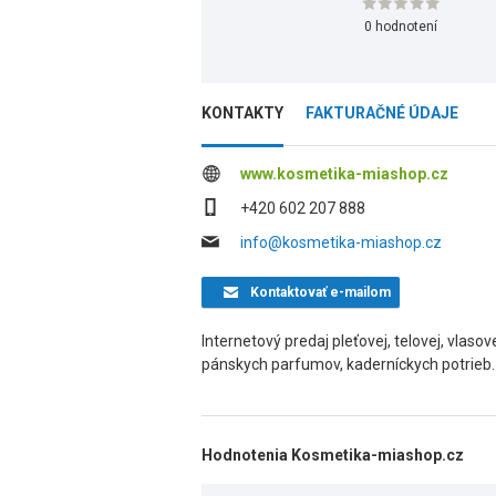
0 hodnotení
KONTAKTY
FAKTURAČNÉ ÚDAJE
www.kosmetika-miashop.cz
+420 602 207 888
info@kosmetika-miashop.cz
Kontaktovať
e-mailom
Internetový predaj pleťovej, telovej, vlaso
pánskych parfumov, kaderníckych potrieb.
Hodnotenia Kosmetika-miashop.cz