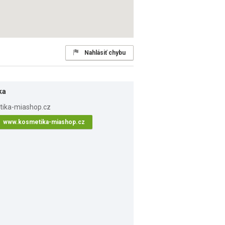
Nahlásiť chybu
ka
www.kosmetika-miashop.cz