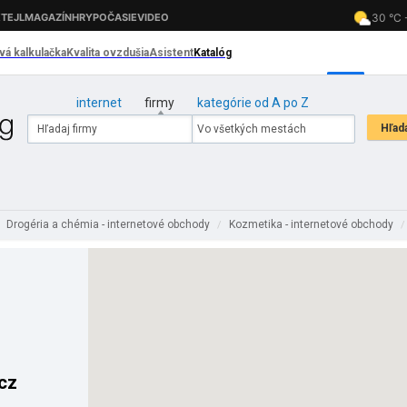
internet
firmy
kategórie od A po Z
Drogéria a chémia - internetové obchody
Kozmetika - internetové obchody
/
/
cz