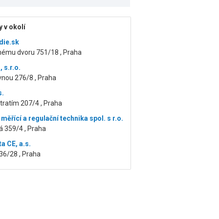
 v okolí
die.sk
nému dvoru 751/18 , Praha
 s.r.o.
vnou 276/8 , Praha
s.
tratím 207/4 , Praha
měřící a regulační technika spol. s r.o.
á 359/4 , Praha
a CE, a.s.
36/28 , Praha