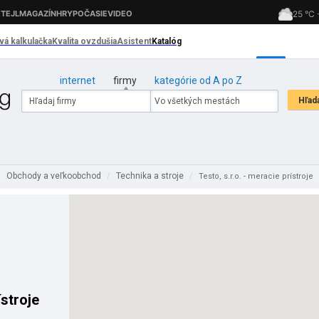
internet
firmy
kategórie od A po Z
Obchody a veľkoobchod
Technika a stroje
/
/
Testo, s.r.o. - meracie prístroje
ístroje