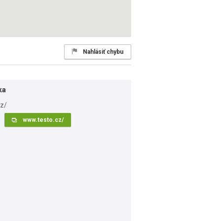
Nahlásiť chybu
ka
www.testo.cz/