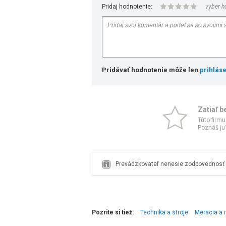
Pridaj hodnotenie:
vyber h
Pridávať hodnotenie môže len
prihlás
Zatiaľ b
Túto firmu
Poznáš ju?
Prevádzkovateľ nenesie zodpovednosť z
Pozrite si tiež:
Technika a stroje
Meracia a 