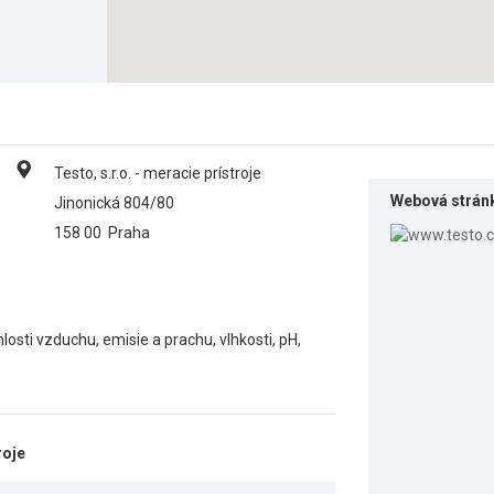
Testo, s.r.o. - meracie prístroje
Webová strán
Jinonická 804/80
158 00
Praha
losti vzduchu, emisie a prachu, vlhkosti, pH,
roje