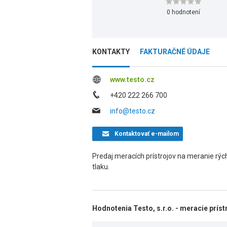
0 hodnotení
KONTAKTY
FAKTURAČNÉ ÚDAJE
www.testo.cz
+420 222 266 700
info@testo.cz
Kontaktovať
e-mailom
Predaj meracích prístrojov na meranie rých
tlaku.
Hodnotenia Testo, s.r.o. - meracie príst