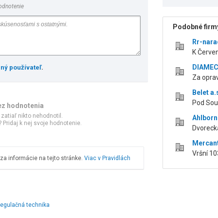
odnotenie
Podobné firmy
Rr-nara
K Červe
DIAMEC,
ený používateľ
.
Za opra
Belet a.
Pod Sou
ez hodnotenia
 zatiaľ nikto nehodnotil.
Ahlborn 
 Pridaj k nej svoje hodnotenie.
Dvoreck
Mercant
Vršní 10
a informácie na tejto stránke.
Viac v Pravidlách
regulačná technika