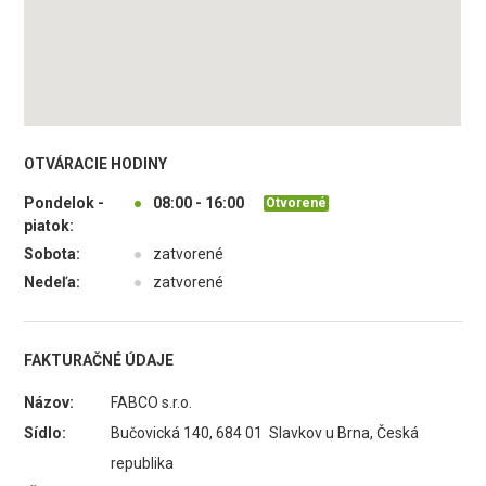
OTVÁRACIE HODINY
Pondelok -
●
08:00 - 16:00
Otvorené
piatok:
Sobota:
●
zatvorené
Nedeľa:
●
zatvorené
FAKTURAČNÉ ÚDAJE
Názov:
FABCO s.r.o.
Sídlo:
Bučovická 140, 684 01 Slavkov u Brna, Česká
republika