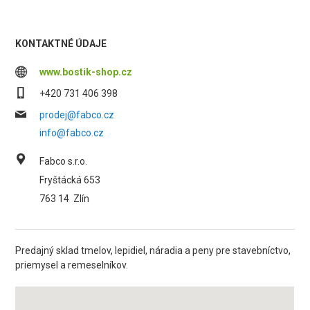
KONTAKTNÉ ÚDAJE
www.bostik-shop.cz
+420 731 406 398
prodej@fabco.cz
info@fabco.cz
Fabco s.r.o.
Fryštácká 653
763 14
Zlín
Predajný sklad tmelov, lepidiel, náradia a peny pre stavebníctvo,
priemysel a remeselníkov.