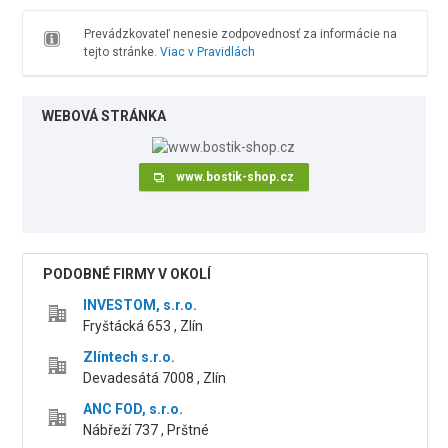
Prevádzkovateľ nenesie zodpovednosť za informácie na
tejto stránke.
Viac v Pravidlách
WEBOVÁ STRÁNKA
www.bostik-shop.cz
PODOBNÉ FIRMY V OKOLÍ
INVESTOM, s.r.o.
Fryštácká 653 , Zlín
Zlíntech s.r.o.
Devadesátá 7008 , Zlín
ANC FOD, s.r.o.
Nábřeží 737 , Prštné