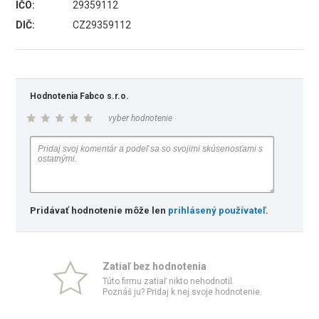
IČO:
29359112
DIČ:
CZ29359112
Hodnotenia Fabco s.r.o.
vyber hodnotenie
Pridávať hodnotenie môže len
prihlásený používateľ
.
Zatiaľ bez hodnotenia
Túto firmu zatiaľ nikto nehodnotil.
Poznáš ju? Pridaj k nej svoje hodnotenie.