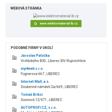
WEBOVÁ STRÁNKA
www.elektromaterial-lb.cz
PODOBNÉ FIRMY V OKOLÍ
Jaroslav Patočka
Vrchlického 830 , Liberec XIV-Ruprechtice
mp4web s.r.o.
Fügnerova 667 , LIBEREC
Internet Mall, a.s.
Soukenné náměstí 2a/669 , LIBEREC
Tomáš Briksí
Sosnová 12/471 , LIBEREC
AUTOPROFI CZ, s.r.o.