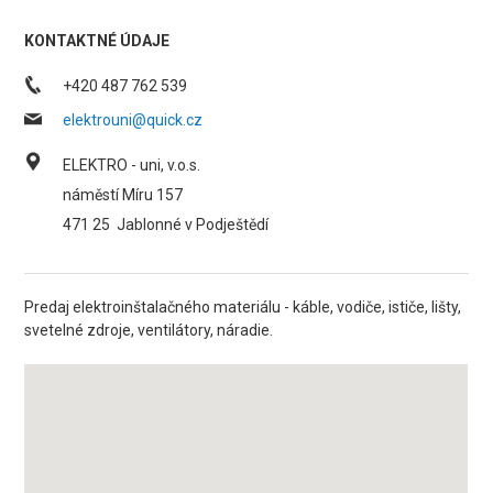
KONTAKTNÉ ÚDAJE
+420 487 762 539
elektrouni@quick.cz
ELEKTRO - uni, v.o.s.
náměstí Míru 157
471 25
Jablonné v Podještědí
Predaj elektroinštalačného materiálu - káble, vodiče, ističe, lišty,
svetelné zdroje, ventilátory, náradie.