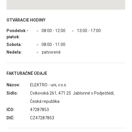
OTVÁRACIE HODINY
Pondelok -
●
08:00 - 12:00
●
13:00 - 17:00
piatok:
Sobota:
●
08:00 - 11:00
Nedeľa:
●
zatvorené
FAKTURAČNÉ ÚDAJE
Názov:
ELEKTRO - uni, v.o.s.
Sídlo:
Cvikovská 261, 471 25 Jablonné v Podještědí,
Česká republika
IČO:
47287853
DIČ:
CZ47287853