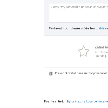
Pridávať hodnotenie môže len
prihlás
Zatiaľ b
Túto firmu
Poznáš ju?
Prevádzkovateľ nenesie zodpovednosť z
Pozrite si tiež:
Bytový textil a koberce ‑ inte