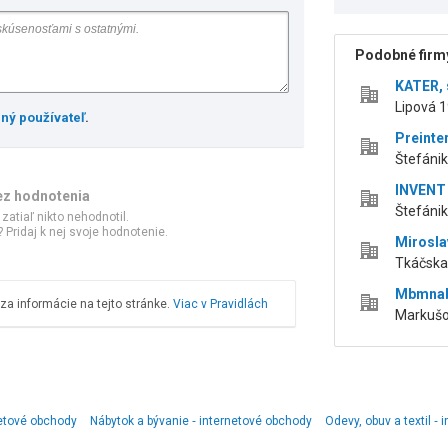
Podobné firmy
KATER, s
Lipová 1
ený používateľ
.
Preinter
Štefáni
INVENT d
ez hodnotenia
Štefánik
 zatiaľ nikto nehodnotil.
 Pridaj k nej svoje hodnotenie.
Mirosla
Tkáčska,
Mbmnab
a informácie na tejto stránke.
Viac v Pravidlách
Markušo
rnetové obchody
Nábytok a bývanie ‑ internetové obchody
Odevy, obuv a textil ‑