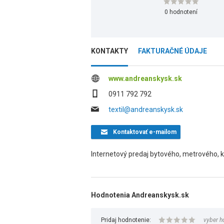
0 hodnotení
KONTAKTY
FAKTURAČNÉ ÚDAJE
www.andreanskysk.sk
0911 792 792
textil@andreanskysk.sk
Kontaktovať
e-mailom
Internetový predaj bytového, metrového, ku
Hodnotenia Andreanskysk.sk
Pridaj hodnotenie:
vyber h