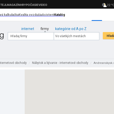
internet
firmy
kategórie od A po Z
nternetové obchody
Nábytok a bývanie - internetové obchody
/
/
Andreanskysk.