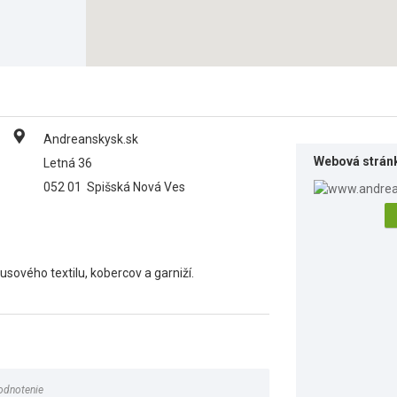
Andreanskysk.sk
Webová strán
Letná 36
052 01
Spišská Nová Ves
sového textilu, kobercov a garniží.
odnotenie