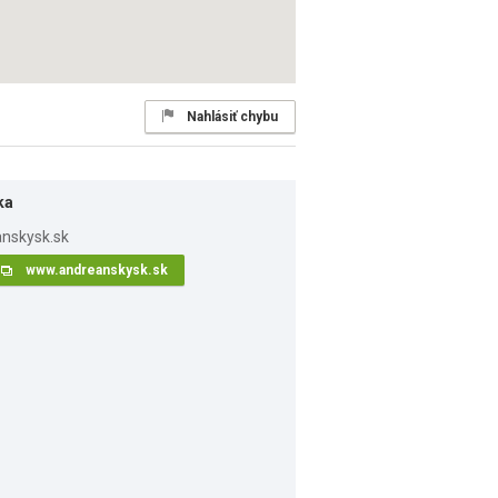
Nahlásiť chybu
ka
www.andreanskysk.sk