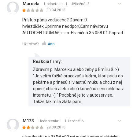
Marcela
Hodnotenia: 1
Užitočné:
2
03.04.2018
Prístup pána vedúceho? Dávam 0
hviezdičiek.Úprimne neodporúčam návštevu
AUTOCENTRUM 66, s.r.o. Hraničná 35 058 01 Poprad.
Užitočné?
Áno
Reakcia firmy:
Zdravím p. Marcelku alebo žeby p.Emíliu Š. :-)
"Je veľmi ťažké pracovať s ľuďmi, ktorí prídu do
pekárne a prinesú si vlastnú múku a chcú z nej
upiecť chlieb alebo chcú konečnú cenu chleba z
internetu :-) " Podobné je to v autoservise.
Takže tak milá zlatá pani.
M123
Hodnotenia: 1
Užitočné:
6
29.08.2016