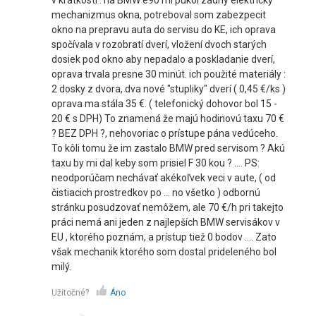
v kratkosti : na BMW e90 mi pukol zadny elektricky
mechanizmus okna, potreboval som zabezpecit
okno na prepravu auta do servisu do KE, ich oprava
spočívala v rozobratí dverí, vložení dvoch starých
dosiek pod okno aby nepadalo a poskladanie dverí,
oprava trvala presne 30 minút. ich použité materiály :
2 dosky z dvora, dva nové "stupliky" dverí ( 0,45 €/ks )
oprava ma stála 35 €. ( telefonický dohovor bol 15 -
20 € s DPH) To znamená že majú hodinovú taxu 70 €
? BEZ DPH ?, nehovoriac o prístupe pána vedúceho.
To kôli tomu že im zastalo BMW pred servisom ? Akú
taxu by mi dal keby som prisiel F 30 kou ? .... PS:
neodporúčam nechávať akékoľvek veci v aute, ( od
čistiacich prostredkov po ... no všetko ) odbornú
stránku posudzovať nemôžem, ale 70 €/h pri takejto
práci nemá ani jeden z najlepších BMW servisákov v
EU , ktorého poznám, a prístup tiež 0 bodov .... Zato
však mechanik ktorého som dostal prideleného bol
milý.
Užitočné?
Áno