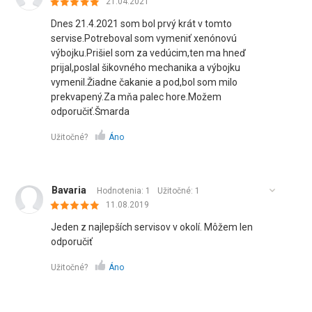
21.04.2021
Dnes 21.4.2021 som bol prvý krát v tomto
servise.Potreboval som vymeniť xenónovú
výbojku.Prišiel som za vedúcim,ten ma hneď
prijal,poslal šikovného mechanika a výbojku
vymenil.Žiadne čakanie a pod,bol som milo
prekvapený.Za mňa palec hore.Možem
odporučiť.Šmarda
Užitočné?
Áno
Bavaria
Hodnotenia: 1
Užitočné:
1
11.08.2019
Jeden z najlepších servisov v okolí. Môžem len
odporučiť
Užitočné?
Áno