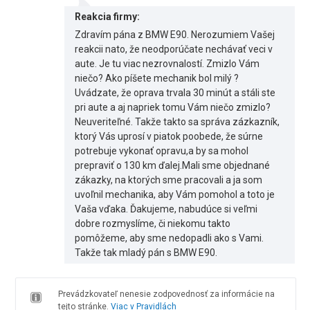
Reakcia firmy:
Zdravím pána z BMW E90. Nerozumiem Vašej
reakcii nato, že neodporúčate nechávať veci v
aute. Je tu viac nezrovnalostí. Zmizlo Vám
niečo? Ako píšete mechanik bol milý ?
Uvádzate, že oprava trvala 30 minút a stáli ste
pri aute a aj napriek tomu Vám niečo zmizlo?
Neuveriteľné. Takže takto sa správa zázkazník,
ktorý Vás uprosí v piatok poobede, že súrne
potrebuje vykonať opravu,a by sa mohol
prepraviť o 130 km ďalej.Mali sme objednané
zákazky, na ktorých sme pracovali a ja som
uvoľnil mechanika, aby Vám pomohol a toto je
Vaša vďaka. Ďakujeme, nabudúce si veľmi
dobre rozmyslíme, či niekomu takto
pomôžeme, aby sme nedopadli ako s Vami.
Takže tak mladý pán s BMW E90.
Prevádzkovateľ nenesie zodpovednosť za informácie na
tejto stránke.
Viac v Pravidlách