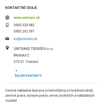
KONTAKTNÉ ÚDAJE
www.unitrans.sk
0905 529 082
0905 292 391
ko@unitrans.sk
UNITRANS TREBIŠOV s.r.o.
Medická 2
075 01
Trebišov
ĎALŠIE KONTAKTY
Cestná nákladná doprava (vnútroštátna a medzinárodná),
zemné práce, búracie práce, servis osobných a nákladných
vozidiel.