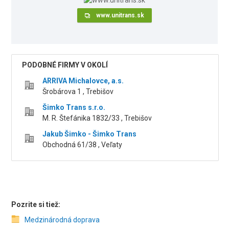
www.unitrans.sk
PODOBNÉ FIRMY V OKOLÍ
ARRIVA Michalovce, a.s.
Šrobárova 1 , Trebišov
Šimko Trans s.r.o.
M. R. Štefánika 1832/33 , Trebišov
Jakub Šimko - Šimko Trans
Obchodná 61/38 , Veľaty
Pozrite si tiež:
Medzinárodná doprava