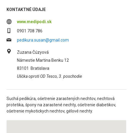
KONTAKTNÉ ÚDAJE
www.medipodi.sk
0901 708 786
pedikura.susan@gmail.com
Zuzana Čúzyová
Námestie Martina Benku 12
83101
Bratislava
Ulička oproti OD Tesco, 3. poschodie
Suchá pedikúra, ošetrenie zarastených nechtov, nechtová
protetika, špony na zarastené nechty, ošetrenie diabetikov,
ošetrenie mykotickych nechtov, gélové nechty.