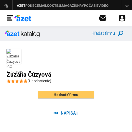
Hľadať firmu
Zuzana Čúzyová
(
1
hodnotenie
)
Hodnotiť firmu
NAPÍSAŤ