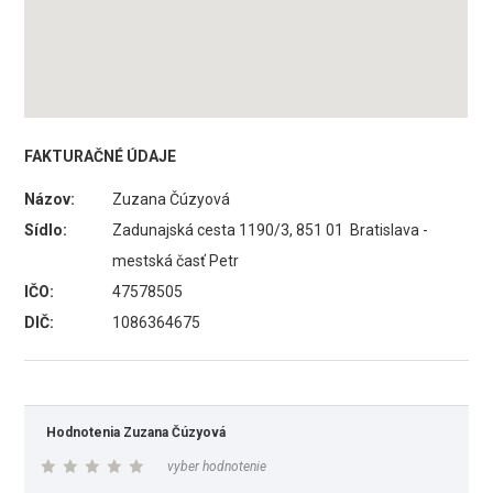
FAKTURAČNÉ ÚDAJE
Názov:
Zuzana Čúzyová
Sídlo:
Zadunajská cesta 1190/3, 851 01 Bratislava -
mestská časť Petr
IČO:
47578505
DIČ:
1086364675
Hodnotenia Zuzana Čúzyová
vyber hodnotenie