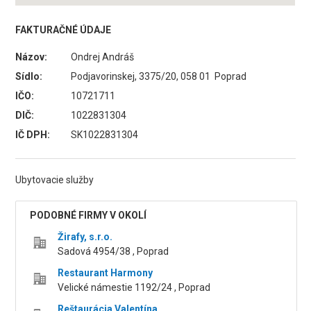
FAKTURAČNÉ ÚDAJE
Názov:
Ondrej Andráš
Sídlo:
Podjavorinskej, 3375/20, 058 01 Poprad
IČO:
10721711
DIČ:
1022831304
IČ DPH:
SK1022831304
Ubytovacie služby
PODOBNÉ FIRMY V OKOLÍ
Žirafy, s.r.o.
Sadová 4954/38 , Poprad
Restaurant Harmony
Velické námestie 1192/24 , Poprad
Reštaurácia Valentína