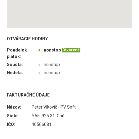
OTVÁRACIE HODINY
Pondelok -
●
nonstop
Otvorené
piatok:
Sobota:
●
nonstop
Nedeľa:
●
nonstop
FAKTURAČNÉ ÚDAJE
Názov:
Peter Vlkovič - PV Soft
Sídlo:
č.55, 925 31 Gáň
IČO:
40566081