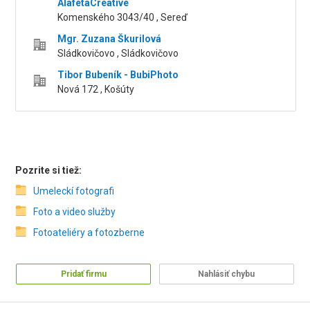
AlafetaCreative
Komenského 3043/40 , Sereď
Mgr. Zuzana Škurilová
Sládkovičovo , Sládkovičovo
Tibor Bubeník - BubiPhoto
Nová 172 , Košúty
Pozrite si tiež:
Umeleckí fotografi
Foto a video služby
Fotoateliéry a fotozberne
Pridať firmu
Nahlásiť chybu