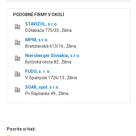
PODOBNÉ FIRMY V OKOLÍ
STAVIZOL, s.r.o.
D.Dlabača 775/33 , Žilina
MPM, s.r.o.
Bratislavská 613/16 , Žilina
Niersberger Slovakia, s.r.o.
Bytčická cesta 82 , Žilina
FUDO, s. r. o.
V. Spanyola 1726/13 , Žilina
SOAR, spol. s r.o.
Pri Rajčianke 49 , Žilina
Pozrite si tiež: