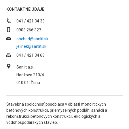
KONTAKTNÉ ÚDAJE
041 / 421 34 33
0903 266 327
obchod@sanlit.sk
jelinek@sanlit.sk
041 / 421 34 63
Sanlit a.s.
Hodžova 210/4
010 01
Žilina
Stavebná spoločnosť pôsobiaca v oblasti monolitických
betónových konštrukcií, priemyselných podláh, sanácií a
rekonštrukcii betónových konštrukcií, ekologických a
vodohospodárskych stavieb.