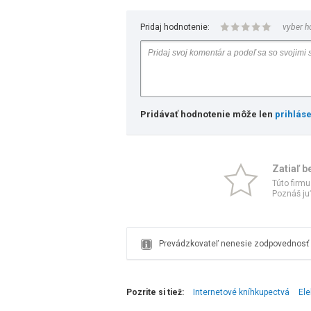
Pridaj hodnotenie:
vyber h
Pridávať hodnotenie môže len
prihlás
Zatiaľ b
Túto firmu
Poznáš ju?
Prevádzkovateľ nenesie zodpovednosť z
Pozrite si tiež:
Internetové kníhkupectvá
Ele