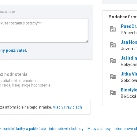
odnotenie
Podobné firmy
PaedDr.
Přecech
Jan Ho
Jezerní 
ený používateľ
.
JaHrdin
Rokycan
Jitka Vl
ez hodnotenia
Sokolov
 zatiaľ nikto nehodnotil.
 Pridaj k nej svoje hodnotenie.
Biostyl
Bělčická
a informácie na tejto stránke.
Viac v Pravidlách
ktronické knihy a publikácie ‑ internetové obchody
Mapy a atlasy ‑ internetové 