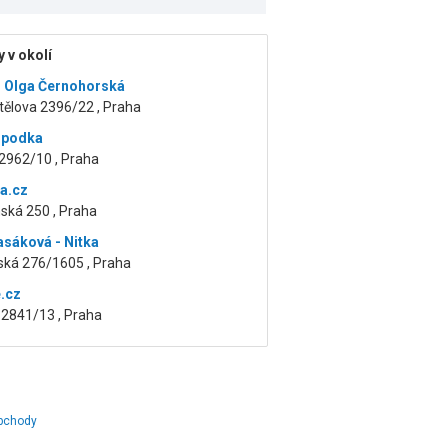
 v okolí
 Olga Černohorská
tělova 2396/22 , Praha
spodka
2962/10 , Praha
a.cz
ská 250 , Praha
asáková - Nitka
ská 276/1605 , Praha
e.cz
 2841/13 , Praha
obchody