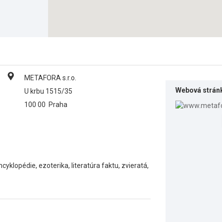
METAFORA s.r.o.
Webová strán
U krbu 1515/35
100 00
Praha
ncyklopédie, ezoterika, literatúra faktu, zvieratá,