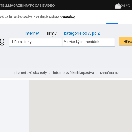
internet
firmy
kategórie od A po Z
Internetové obchody
Internetové kníhkupectvá
/
/
Metafora.cz