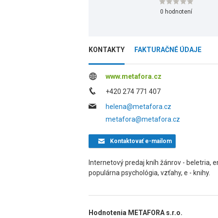
0 hodnotení
KONTAKTY
FAKTURAČNÉ ÚDAJE
www.metafora.cz
+420 274 771 407
helena@metafora.cz
metafora@metafora.cz
Kontaktovať
e-mailom
Internetový predaj kníh žánrov - beletria, e
populárna psychológia, vzťahy, e - knihy.
Hodnotenia METAFORA s.r.o.