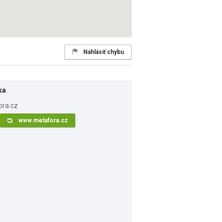
Nahlásiť chybu
ka
www.metafora.cz