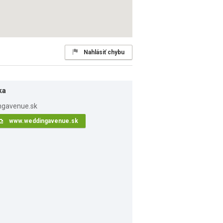
Nahlásiť chybu
ka
www.weddingavenue.sk