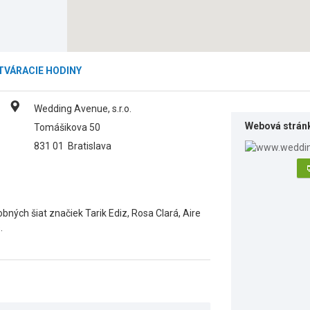
TVÁRACIE HODINY
Wedding Avenue, s.r.o.
Webová strán
Tomášikova 50
831 01
Bratislava
ných šiat značiek Tarik Ediz, Rosa Clará, Aire
.