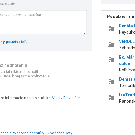
odnotenie
Podobné firmy
Renáta 
Heydukov
VEROLL s
ený používateľ
.
Záhradní
Bc. Már
salón
ez hodnotenia
Roľnícka
 zatiaľ nikto nehodnotil.
 Pridaj k nej svoje hodnotenie.
Demaris,
Tomášik
IsaTrade
a informácie na tejto stránke.
Viac v Pravidlách
Panonska
vadba a svadobné agentúry
Svadobné šaty