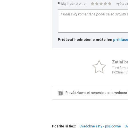
Pridaj hodnotenie:
vyber h
Pridávať hodnotenie môže len
prihlás
Zatiaľ b
Túto firmu
Poznáš ju?
Prevádzkovateľ nenesie zodpovednosť z
Pozrite si tiež:
Svadobné šaty ‑ požičovne
S