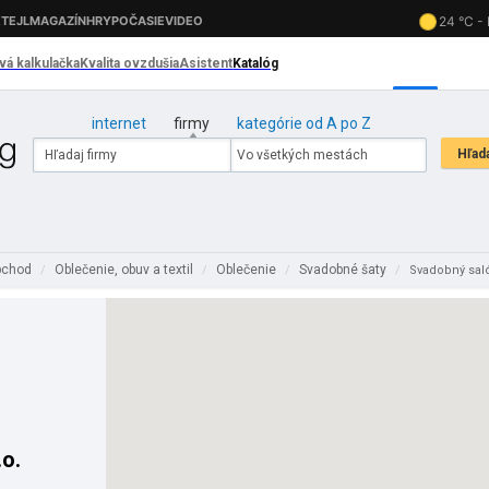
internet
firmy
kategórie od A po Z
bchod
Oblečenie, obuv a textil
Oblečenie
Svadobné šaty
/
/
/
/
Svadobný sa
o.