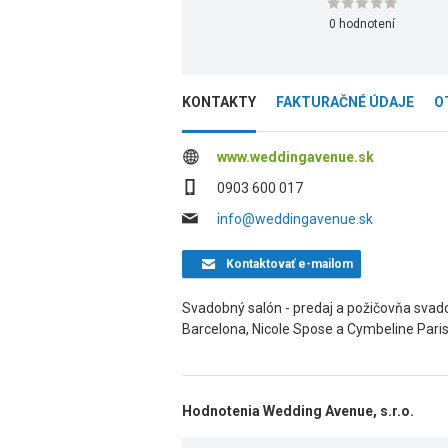
0 hodnotení
KONTAKTY
FAKTURAČNÉ ÚDAJE
O
www.weddingavenue.sk
0903 600 017
info@weddingavenue.sk
Kontaktovať
e-mailom
Svadobný salón - predaj a požičovňa svadob
Barcelona, Nicole Spose a Cymbeline Paris
Hodnotenia Wedding Avenue, s.r.o.