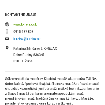
KONTAKTNÉ ÚDAJE
www.k-relax.sk
0915 637 808
k-relax@k-relax.sk
Katarína Žilinčárová, K-RELAX
Dolné Rudiny 8363/5
010 01
Žilina
Súkromná škola masérov. Klasická masáž, akupresúra TUI-NA,
detoxikačná, športová, thajská, filipínska masáž, reflexná masáž
chodidiel, kozmetická lymfodrenáž, mäkké techniky,bankovanie
,vákuová masáž bankami, aromaterapeutická masáž,
meridiánová masáž, tradičná čínska masáž hlavy, ... Masáže,
poradenstvo, organizovanie kurzov a školení,...