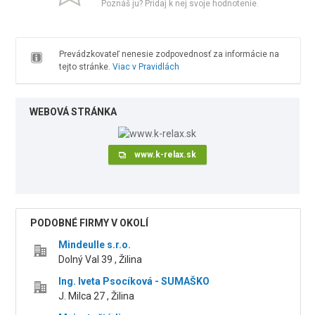
Poznáš ju? Pridaj k nej svoje hodnotenie.
Prevádzkovateľ nenesie zodpovednosť za informácie na
tejto stránke.
Viac v Pravidlách
WEBOVÁ STRÁNKA
www.k-relax.sk
PODOBNÉ FIRMY V OKOLÍ
Mindeulle s.r.o.
Dolný Val 39 , Žilina
Ing. Iveta Psocíková - SUMAŠKO
J. Milca 27 , Žilina