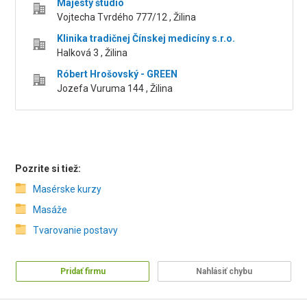
Majesty štúdio
Vojtecha Tvrdého 777/12 , Žilina
Klinika tradičnej Čínskej medicíny s.r.o.
Halková 3 , Žilina
Róbert Hrošovský - GREEN
Jozefa Vuruma 144 , Žilina
Pozrite si tiež:
Masérske kurzy
Masáže
Tvarovanie postavy
Pridať firmu
Nahlásiť chybu