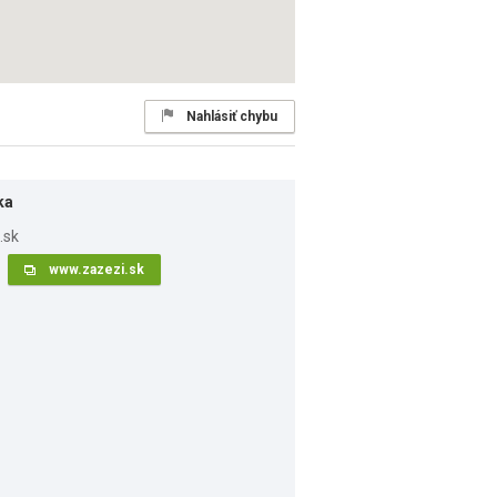
Nahlásiť chybu
ka
www.zazezi.sk