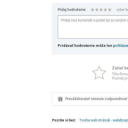
Pridaj hodnotenie:
vyber h
Pridávať hodnotenie môže len
prihlás
Zatiaľ b
Túto firmu
Poznáš ju?
Prevádzkovateľ nenesie zodpovednosť z
Pozrite si tiež:
Tvorba web stránok ‑ webdizaj