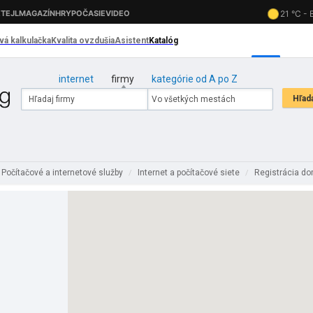
internet
firmy
kategórie od A po Z
Počítačové a internetové služby
Internet a počítačové siete
Registrácia d
/
/