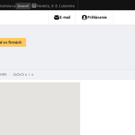
omén
/
ZaZeZi s. r. o.