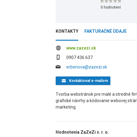
0 hodnotení
KONTAKTY
FAKTURAČNÉ ÚDAJE
www.zazezi.sk
0907 436 637
erbenova@zazezi.sk
Kontaktovať
e-mailom
Tvorba webstránok pre malé a stredné fir
grafické návrhy a kódovanie webovej stránk
marketing.
Hodnotenia ZaZeZi s. r. o.