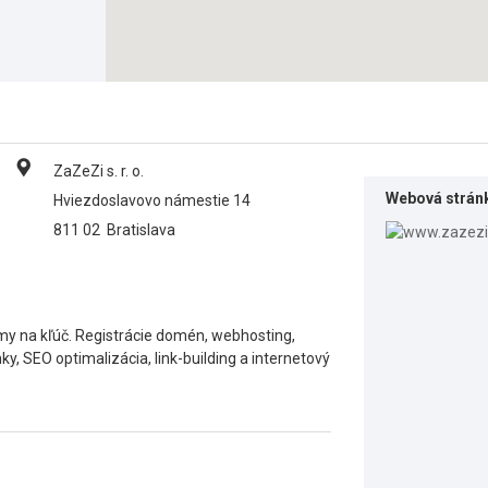
ZaZeZi s. r. o.
Webová strán
Hviezdoslavovo námestie 14
811 02
Bratislava
my na kľúč. Registrácie domén, webhosting,
y, SEO optimalizácia, link-building a internetový