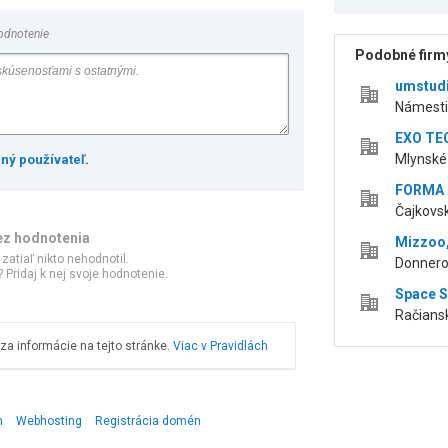
odnotenie
Podobné firmy
umstudi
Námestie
EXO TEC
Mlynské 
ený používateľ
.
FORMA s
Čajkovsk
ez hodnotenia
Mizzoo, 
 zatiaľ nikto nehodnotil.
Donnerov
 Pridaj k nej svoje hodnotenie.
Space S
Račiansk
a informácie na tejto stránke.
Viac v Pravidlách
n
Webhosting
Registrácia domén