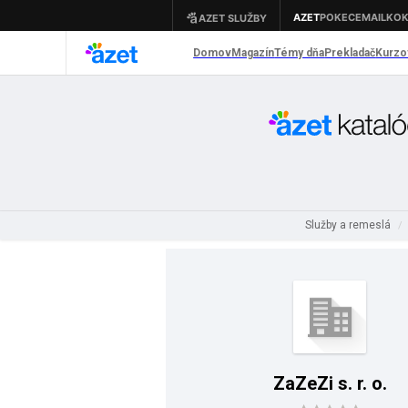
Služby a remeslá
/
ZaZeZi s. r. o.