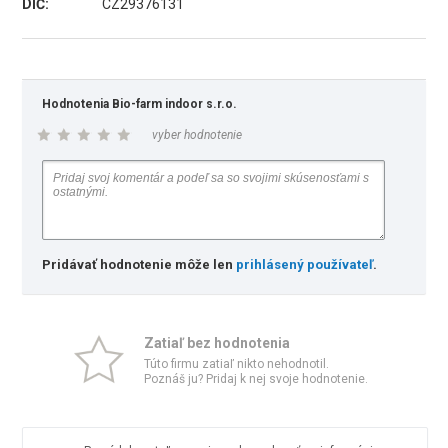
DIČ:
CZ29376131
Hodnotenia Bio-farm indoor s.r.o.
vyber hodnotenie
Pridávať hodnotenie môže len
prihlásený používateľ
.
Zatiaľ bez hodnotenia
Túto firmu zatiaľ nikto nehodnotil.
Poznáš ju? Pridaj k nej svoje hodnotenie.