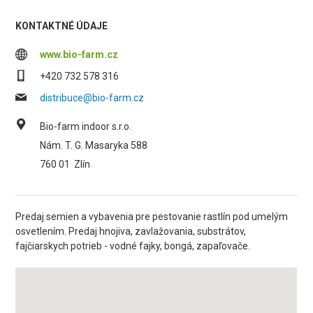
KONTAKTNÉ ÚDAJE
www.bio-farm.cz
+420 732 578 316
distribuce@bio-farm.cz
Bio-farm indoor s.r.o.
Nám. T. G. Masaryka 588
760 01
Zlín
Predaj semien a vybavenia pre pestovanie rastlín pod umelým
osvetlením. Predaj hnojiva, zavlažovania, substrátov,
fajčiarskych potrieb - vodné fajky, bongá, zapaľovače.