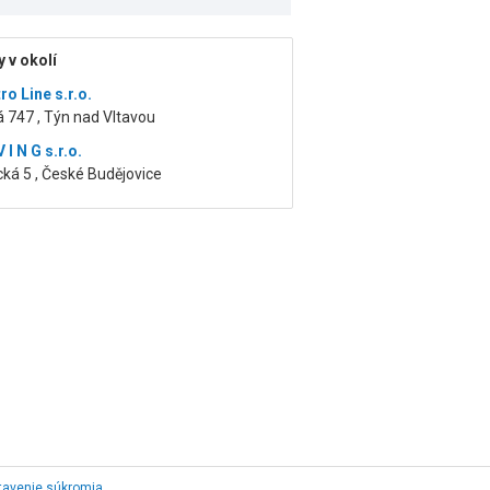
 v okolí
ro Line s.r.o.
 747 , Týn nad Vltavou
 I N G s.r.o.
ká 5 , České Budějovice
tavenie súkromia