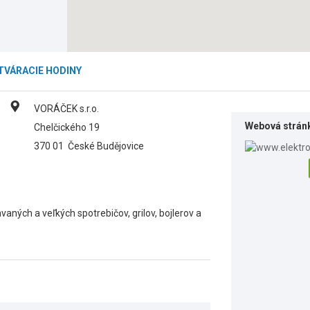
TVÁRACIE HODINY
VORÁČEK s.r.o.
Webová strán
Chelčického 19
370 01
České Budějovice
vaných a veľkých spotrebičov, grilov, bojlerov a