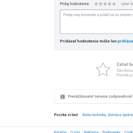
Pridaj hodnotenie:
vyber h
Pridávať hodnotenie môže len
prihlás
Zatiaľ b
Túto firmu
Poznáš ju?
Prevádzkovateľ nenesie zodpovednosť z
Pozrite si tiež:
Biela technika, domáce spotre
Katalóg
|
O nás
|
Reklama
|
Podmienky
|
Cook