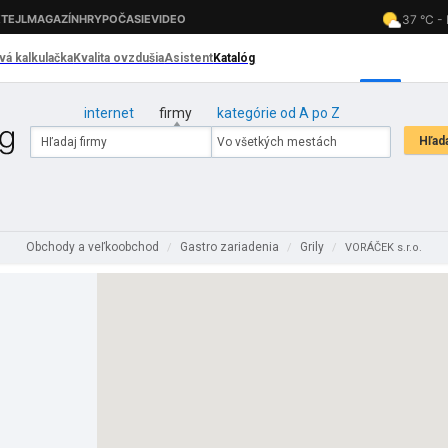
internet
firmy
kategórie od A po Z
Obchody a veľkoobchod
Gastro zariadenia
Grily
/
/
/
VORÁČEK s.r.o.