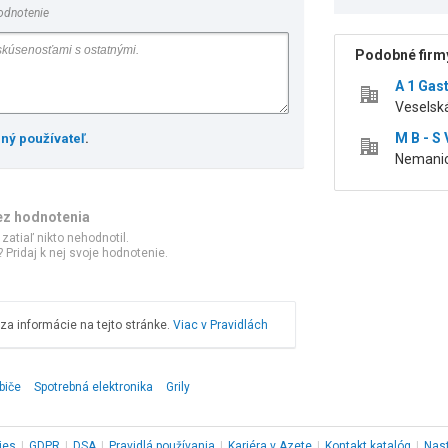
odnotenie
Podobné firmy
A 1 Gast
Veselská
M B - S V
ený používateľ
.
Nemanic
ez hodnotenia
 zatiaľ nikto nehodnotil.
 Pridaj k nej svoje hodnotenie.
a informácie na tejto stránke.
Viac v Pravidlách
biče
Spotrebná elektronika
Grily
ies
|
GDPR
|
DSA
|
Pravidlá používania
|
Kariéra v Azete
|
Kontakt
katalóg
|
Nas