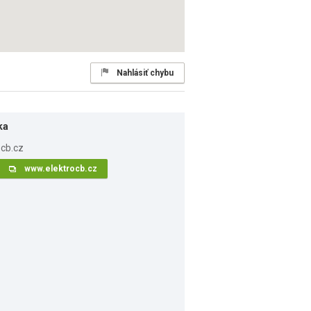
Nahlásiť chybu
ka
www.elektrocb.cz