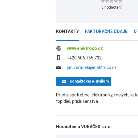
0 hodnotení
KONTAKTY
FAKTURAČNÉ ÚDAJE
O
www.elektrocb.cz
+420 606 755 792
jan.voracek@elektrocb.cz
Kontaktovať
e-mailom
Predaj spotrebnej elektroniky, malých, vsta
topidiel, príslušenstva.
Hodnotenia VORÁČEK s.r.o.