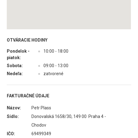
OTVÁRACIE HODINY
Pondelok -
●
10:00 - 18:00
piatok:
Sobota:
●
09:00 - 13:00
Nedeľa:
●
zatvorené
FAKTURAČNÉ ÚDAJE
Názov:
Petr Plass
Sídlo:
Donovalská 1658/30, 149 00 Praha 4 -
Chodov
IČO:
69499349