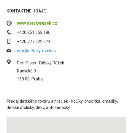
KONTAKTNÉ ÚDAJE
www.detskyruzek.cz
+420 251 552 186
+420 777 222 274
info@detskyruzek.cz
Petr Plass - Dětský Růžek
Radlická 9
150 00
Praha
Predaj detského tovaru a hračiek - kočíky, chodítka, ohrádky,
detské stoličky, deky, autosedačky.