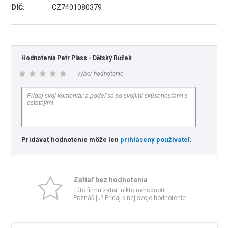
DIČ:
CZ7401080379
Hodnotenia Petr Plass - Dětský Růžek
vyber hodnotenie
Pridávať hodnotenie môže len
prihlásený používateľ
.
Zatiaľ bez hodnotenia
Túto firmu zatiaľ nikto nehodnotil.
Poznáš ju? Pridaj k nej svoje hodnotenie.