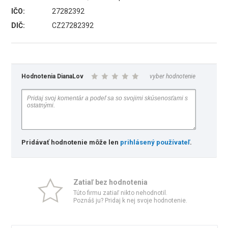
IČO:
27282392
DIČ:
CZ27282392
Hodnotenia DianaLov
vyber hodnotenie
Pridávať hodnotenie môže len
prihlásený používateľ
.
Zatiaľ bez hodnotenia
Túto firmu zatiaľ nikto nehodnotil.
Poznáš ju? Pridaj k nej svoje hodnotenie.