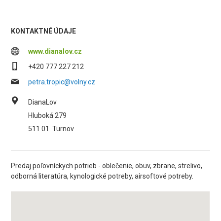
KONTAKTNÉ ÚDAJE
www.dianalov.cz
+420 777 227 212
petra.tropic@volny.cz
DianaLov
Hluboká 279
511 01
Turnov
Predaj poľovníckych potrieb - oblečenie, obuv, zbrane, strelivo,
odborná literatúra, kynologické potreby, airsoftové potreby.