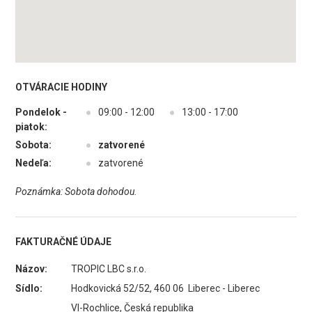
OTVÁRACIE HODINY
Pondelok -
●
09:00 - 12:00
●
13:00 - 17:00
piatok:
Sobota:
●
zatvorené
Nedeľa:
●
zatvorené
Poznámka: Sobota dohodou.
FAKTURAČNÉ ÚDAJE
Názov:
TROPIC LBC s.r.o.
Sídlo:
Hodkovická 52/52, 460 06 Liberec - Liberec
VI-Rochlice, Česká republika