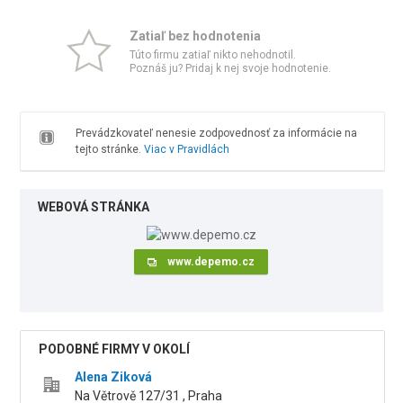
Zatiaľ bez hodnotenia
Túto firmu zatiaľ nikto nehodnotil.
Poznáš ju? Pridaj k nej svoje hodnotenie.
Prevádzkovateľ nenesie zodpovednosť za informácie na
tejto stránke.
Viac v Pravidlách
WEBOVÁ STRÁNKA
www.depemo.cz
PODOBNÉ FIRMY V OKOLÍ
Alena Ziková
Na Větrově 127/31 , Praha