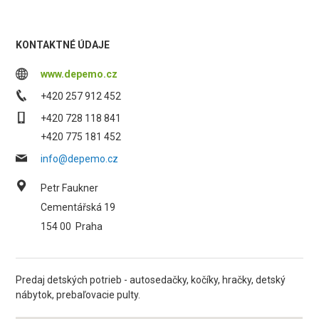
KONTAKTNÉ ÚDAJE
www.depemo.cz
+420 257 912 452
+420 728 118 841
+420 775 181 452
info@depemo.cz
Petr Faukner
Cementářská 19
154 00
Praha
Predaj detských potrieb - autosedačky, kočíky, hračky, detský
nábytok, prebaľovacie pulty.