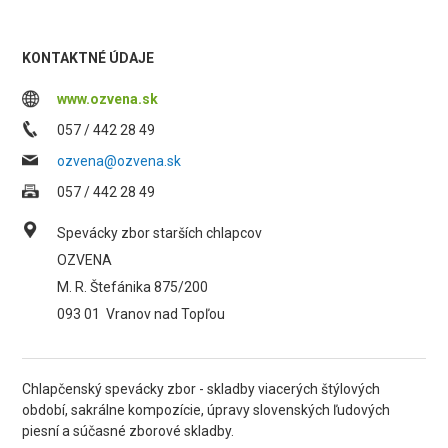
KONTAKTNÉ ÚDAJE
www.ozvena.sk
057 / 442 28 49
ozvena@ozvena.sk
057 / 442 28 49
Spevácky zbor starších chlapcov
OZVENA
M. R. Štefánika 875/200
093 01
Vranov nad Topľou
Chlapčenský spevácky zbor - skladby viacerých štýlových
období, sakrálne kompozície, úpravy slovenských ľudových
piesní a súčasné zborové skladby.