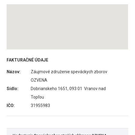
FAKTURAČNÉ ÚDAJE
Názov:
Záujmové združenie speváckych zborov
OZVENA
Sídlo:
Dobrianskeho 1651, 093 01 Vranov nad
Topľou
IČO:
31955983