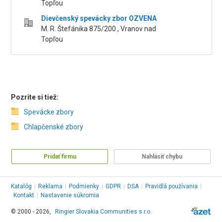
Topľou
Dievčenský spevácky zbor OZVENA
M. R. Štefánika 875/200 , Vranov nad
Topľou
Pozrite si tiež:
Spevácke zbory
Chlapčenské zbory
Pridať firmu
Nahlásiť chybu
Katalóg
|
Reklama
|
Podmienky
|
GDPR
|
DSA
|
Pravidlá používania
|
Kontakt
|
Nastavenie súkromia
© 2000 - 2026,
Ringier Slovakia Communities s.r.o.