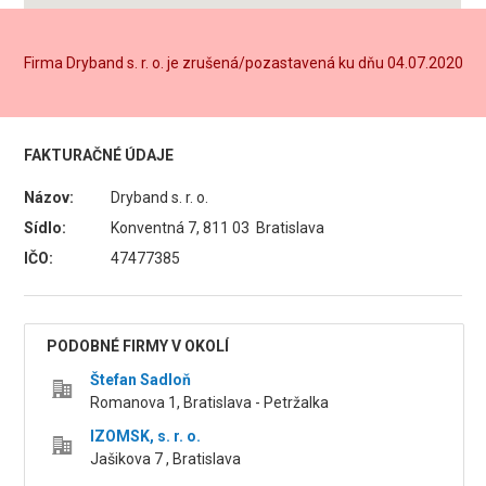
Firma Dryband s. r. o. je zrušená/pozastavená ku dňu 04.07.2020
FAKTURAČNÉ ÚDAJE
Názov:
Dryband s. r. o.
Sídlo:
Konventná 7, 811 03 Bratislava
IČO:
47477385
PODOBNÉ FIRMY V OKOLÍ
Štefan Sadloň
Romanova 1, Bratislava - Petržalka
IZOMSK, s. r. o.
Jašikova 7 , Bratislava