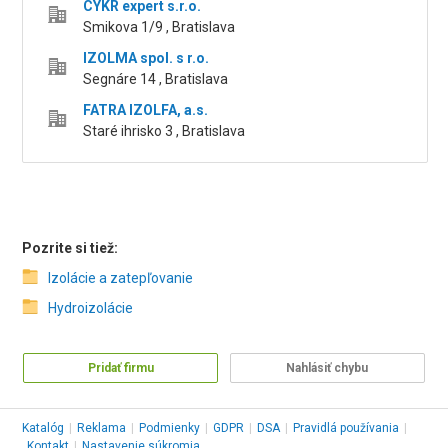
CYKR expert s.r.o.
Smikova 1/9 , Bratislava
IZOLMA spol. s r.o.
Segnáre 14 , Bratislava
FATRA IZOLFA, a.s.
Staré ihrisko 3 , Bratislava
Pozrite si tiež:
Izolácie a zatepľovanie
Hydroizolácie
Pridať firmu
Nahlásiť chybu
Katalóg
|
Reklama
|
Podmienky
|
GDPR
|
DSA
|
Pravidlá používania
|
Kontakt
|
Nastavenie súkromia