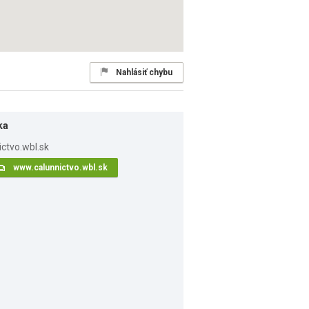
Nahlásiť chybu
ka
www.calunnictvo.wbl.sk