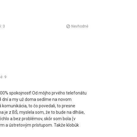
é:
3
Nevhodné
né:
9
100% spokojnosť! Od môjho prvého telefonátu
14 dní a my už doma sedíme na novom
komunikácia, to čo povedali, to presne
a je z BŠ, myslela som, že to bude na dlhšie,
ýchlo a bez problémov, skôr som bola (v
ým a ústretovým prístupom. Takže klobúk