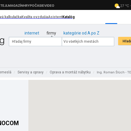
internet
firmy
kategórie od A po Z
remeslá
Servisy a opravy
Oprava a montáž nábytku
/
/
/
Ing. Roman Šlúch - 
HNOCOM