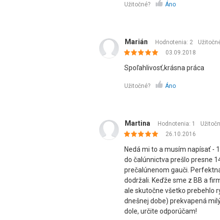
Užitočné?
Áno
Marián
Hodnotenia: 2
Užitočn
03.09.2018
Spoľahlivosť,krásna práca
Užitočné?
Áno
Martina
Hodnotenia: 1
Užitoč
26.10.2016
Nedá mi to a musím napísať - 
do čalúnnictva prešlo presne 
prečalúnenom gauči. Perfektná 
dodržali. Keďže sme z BB a firm
ale skutočne všetko prebehlo r
dnešnej dobe) prekvapená mil
dole, určite odporúčam!