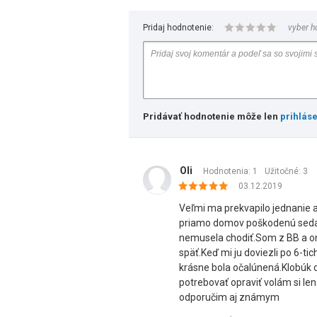
Pridaj hodnotenie:
vyber h
Pridávať hodnotenie môže len
prihlás
Oli
Hodnotenia: 1
Užitočné:
3
03.12.2019
Veľmi ma prekvapilo jednanie a 
priamo domov poškodenú sedač
nemusela chodiť.Som z BB a oni 
späť.Keď mi ju doviezli po 6-t
krásne bola očalúnená.Klobúk d
potrebovať opraviť volám si l
odporučim aj známym