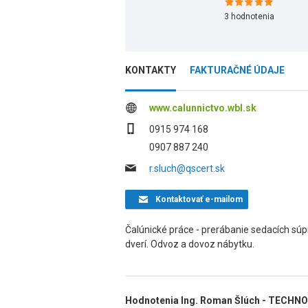
3
hodnotenia
KONTAKTY
FAKTURAČNÉ ÚDAJE
www.calunnictvo.wbl.sk
0915 974 168
0907 887 240
r.sluch@qscert.sk
Kontaktovať
e-mailom
Čalúnické práce - prerábanie sedacích súprav
dverí. Odvoz a dovoz nábytku.
Hodnotenia Ing. Roman Šlúch - TECH