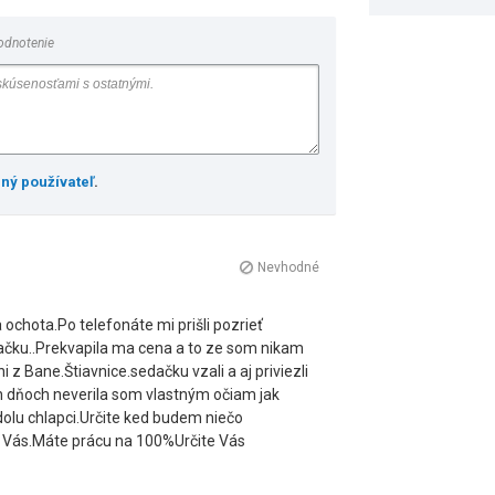
odnotenie
ený používateľ
.
Nevhodné
ochota.Po telefonáte mi prišli pozrieť
ku..Prekvapila ma cena a to ze som nikam
z Bane.Štiavnice.sedačku vzali a aj priviezli
ich dňoch neverila som vlastným očiam jak
olu chlapci.Určite ked budem niečo
en Vás.Máte prácu na 100%Určite Vás