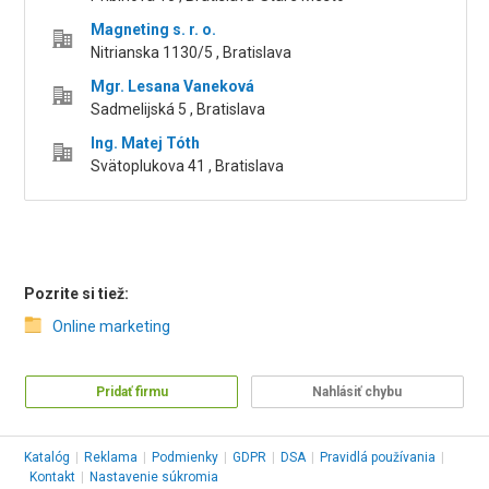
Magneting s. r. o.
Nitrianska 1130/5 , Bratislava
Mgr. Lesana Vaneková
Sadmelijská 5 , Bratislava
Ing. Matej Tóth
Svätoplukova 41 , Bratislava
Pozrite si tiež:
Online marketing
Pridať firmu
Nahlásiť chybu
Katalóg
|
Reklama
|
Podmienky
|
GDPR
|
DSA
|
Pravidlá používania
|
Kontakt
|
Nastavenie súkromia