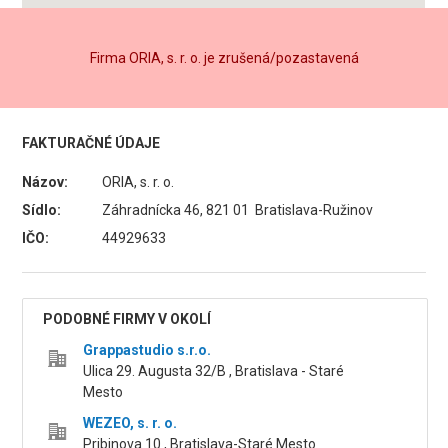
Firma ORIA, s. r. o. je zrušená/pozastavená
FAKTURAČNÉ ÚDAJE
Názov:
ORIA, s. r. o.
Sídlo:
Záhradnícka 46, 821 01 Bratislava-Ružinov
IČO:
44929633
PODOBNÉ FIRMY V OKOLÍ
Grappastudio s.r.o.
Ulica 29. Augusta 32/B , Bratislava - Staré
Mesto
WEZEO, s. r. o.
Pribinova 10 , Bratislava-Staré Mesto