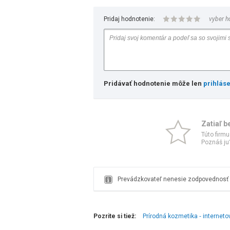
Pridaj hodnotenie:
vyber h
Pridávať hodnotenie môže len
prihlás
Zatiaľ b
Túto firmu
Poznáš ju?
Prevádzkovateľ nenesie zodpovednosť z
Pozrite si tiež:
Prírodná kozmetika ‑ internet