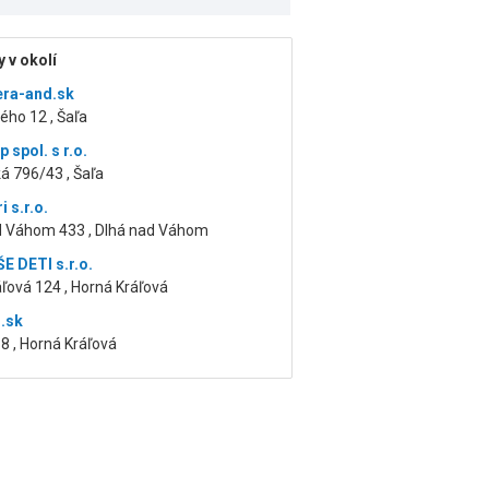
 v okolí
ra-and.sk
ého 12 , Šaľa
p spol. s r.o.
á 796/43 , Šaľa
i s.r.o.
d Váhom 433 , Dlhá nad Váhom
E DETI s.r.o.
ľová 124 , Horná Kráľová
.sk
8 , Horná Kráľová