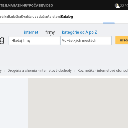
internet
firmy
kategórie od A po Z
dy
Drogéria a chémia - internetové obchody
Kozmetika - internetové obcho
/
/