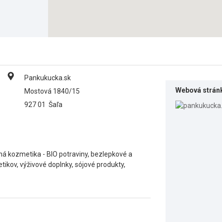
Pankukucka.sk
Webová strán
Mostová 1840/15
927 01
Šaľa
dná kozmetika - BIO potraviny, bezlepkové a
tikov, výživové doplnky, sójové produkty,