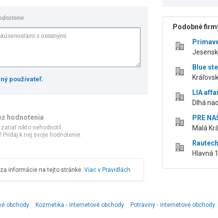
odnotenie
Podobné firmy
Primave
Jesensk
Blue ste
Kráľovsk
ený používateľ
.
LIA affar
Dlhá na
ez hodnotenia
PRE NAŠ
 zatiaľ nikto nehodnotil.
Malá Krá
 Pridaj k nej svoje hodnotenie.
Rautech
Hlavná 1
a informácie na tejto stránke.
Viac v Pravidlách
ové obchody
Kozmetika ‑ internetové obchody
Potraviny ‑ internetové obchody