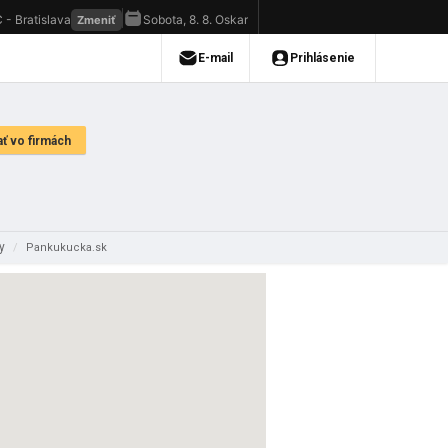
dy
/
Pankukucka.sk