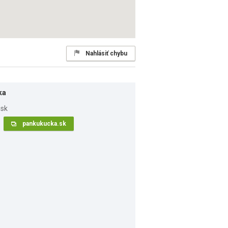
Nahlásiť chybu
ka
pankukucka.sk