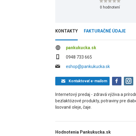
0 hodnotení
KONTAKTY
FAKTURAČNÉ ÚDAJE
pankukucka.sk
0948 733 665
eshop@pankukucka.sk
Kontaktovať
e-mailom
Internetový predaj - zdravá výživa a príro
bezlaktózové produkty, potraviny pre diabe
lisované oleje, čaje.
Hodnotenia Pankukucka.sk