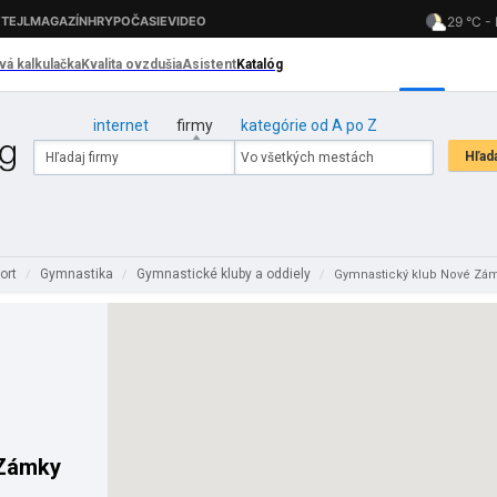
internet
firmy
kategórie od A po Z
ort
Gymnastika
Gymnastické kluby a oddiely
/
/
/
Gymnastický klub Nové Zá
 Zámky