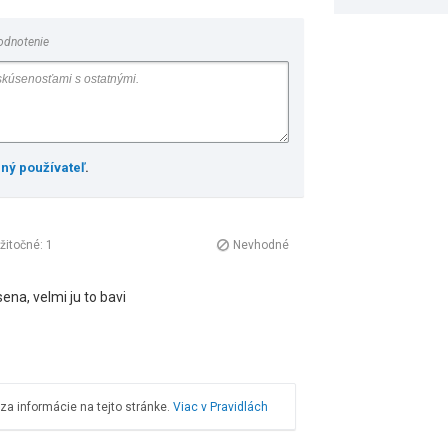
odnotenie
ený používateľ
.
žitočné:
1
Nevhodné
ena, velmi ju to bavi
a informácie na tejto stránke.
Viac v Pravidlách