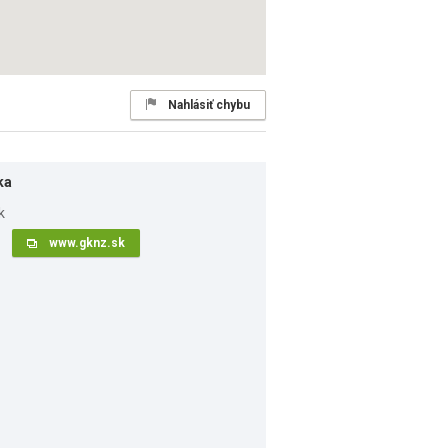
Nahlásiť chybu
ka
www.gknz.sk