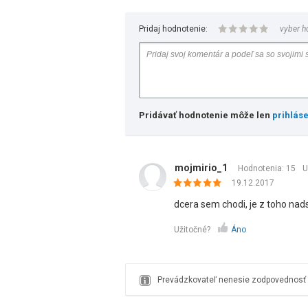
Pridaj hodnotenie:
vyber h
Pridávať hodnotenie môže len
prihlás
mojmirio_1
Hodnotenia: 15
U
19.12.2017
dcera sem chodi, je z toho nads
Užitočné?
Áno
Prevádzkovateľ nenesie zodpovednosť z