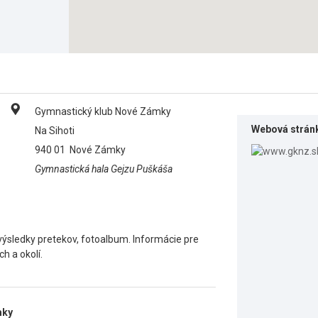
Gymnastický klub Nové Zámky
Webová strán
Na Sihoti
940 01
Nové Zámky
Gymnastická hala Gejzu Puškáša
výsledky pretekov, fotoalbum. Informácie pre
 a okolí.
mky