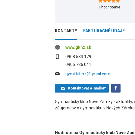
1
hodnotenie
KONTAKTY
FAKTURAČNÉ ÚDAJE
www.gknz.sk
0908 583 179
0905 736 041
gymklubnz@gmail.com
Kontaktovať
e-mailom
Gymnastický klub Nové Zámky - aktuality, 
záujemcov o gymnastiku v Nových Zámkoch
Hodnotenia Gymnastický klub Nové Zá