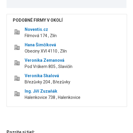
PODOBNÉ FIRMY V OKOLÍ
Noventis.cz
Filmová 174 , Zlín
Hana Šimčíková
Obeciny XVI 4110 , Zlín
Veronika Zemanová
Pod Vrškem 805 , Slavičín
Veronika Skalová
Březůvky 204 , Březůvky
Ing. Jiří Zuzaňák
Halenkovice 738 , Halenkovice
Pozrite si tiež: