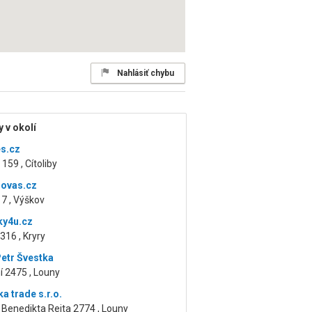
Nahlásiť chybu
 v okolí
s.cz
159 , Cítoliby
rovas.cz
7 , Výškov
ky4u.cz
 316 , Kryry
etr Švestka
 2475 , Louny
a trade s.r.o.
Benedikta Rejta 2774 , Louny