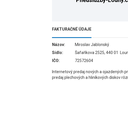
Pneuslužby-Louny.
FAKTURAČNÉ ÚDAJE
Názov:
Miroslav Jablonský
Sídlo:
Šafaříkova 2525, 440 01 Loun
IČO:
72572604
Internetový predaj nových a ojazdených p
predaj plechových a hliníkových diskov rô