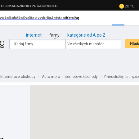
internet
firmy
kategórie od A po Z
Internetové obchody
Auto moto - internetové obchody
/
/
Pneuslužby-Louny.cz