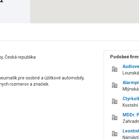
cz
Podobné firmy
y, Česká republika
Audiove
Lounská 
neumatík pre osobné a úžitkové automobily,
Alarmp
znych rozmerov a značiek.
Mlýnská 
Ctyrkol
Kostelní
MDDr. P
Zahradní
Leontink
Náměstí 