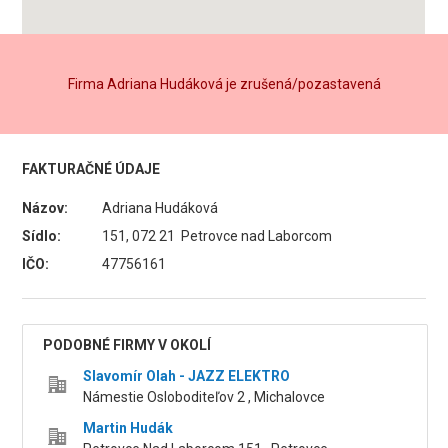
Firma Adriana Hudáková je zrušená/pozastavená
FAKTURAČNÉ ÚDAJE
Názov:
Adriana Hudáková
Sídlo:
151, 072 21 Petrovce nad Laborcom
IČO:
47756161
PODOBNÉ FIRMY V OKOLÍ
Slavomír Olah - JAZZ ELEKTRO
Námestie Osloboditeľov 2 , Michalovce
Martin Hudák