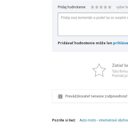
Pridaj hodnotenie:
vyber h
Pridávať hodnotenie môže len
prihlás
Zatiaľ b
Túto firmu
Poznáš ju?
Prevádzkovateľ nenesie zodpovednosť z
Pozrite si tiež:
Auto moto ‑ internetové obcho