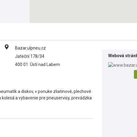
Bazar.ulpneu.cz
Webová strán
Jateční 178/34
400 01
Ústí nad Labem
eumatík a diskov, v ponuke zliatinové, plechové
y na kolesá a vybavenie pre pneuservisy, prevádzka