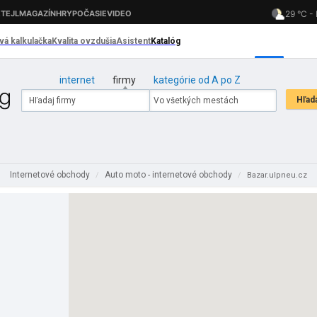
internet
firmy
kategórie od A po Z
Internetové obchody
Auto moto - internetové obchody
/
/
Bazar.ulpneu.cz