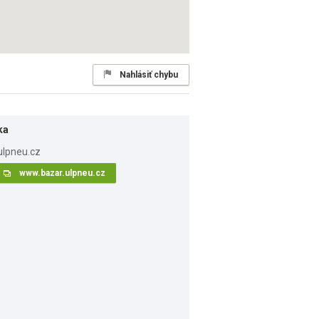
Nahlásiť chybu
ka
www.bazar.ulpneu.cz