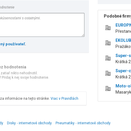
odnotenie
Podobné firmy
EUROPNE
Přestano
EKOLUBE
ený používateľ
.
Pražáko
Super-s
Krátká 2
ez hodnotenia
Super-c
 zatiaľ nikto nehodnotil.
Krátká 2
 Pridaj k nej svoje hodnotenie.
Moto-o
Masaryk
a informácie na tejto stránke.
Viac v Pravidlách
dy
Disky ‑ internetové obchody
Pneumatiky ‑ internetové obchody