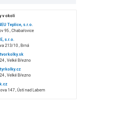
 v okolí
U Teplice, s.r.o.
v 95 , Chabařovice
, s.r.o.
va 213/10 , Brná
tvorkolky.sk
24 , Velké Březno
tyrkolky.cz
24 , Velké Březno
k.cz
ova 147 , Ústí nad Labem