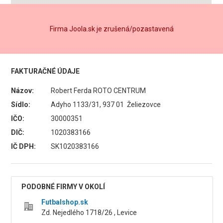
Firma Joola.sk je zrušená/pozastavená
FAKTURAČNÉ ÚDAJE
Názov:
Robert Ferda ROTO CENTRUM
Sídlo:
Adyho 1133/31, 937 01 Želiezovce
IČO:
30000351
DIČ:
1020383166
IČ DPH:
SK1020383166
PODOBNÉ FIRMY V OKOLÍ
Futbalshop.sk
Zd. Nejedlého 1718/26 , Levice