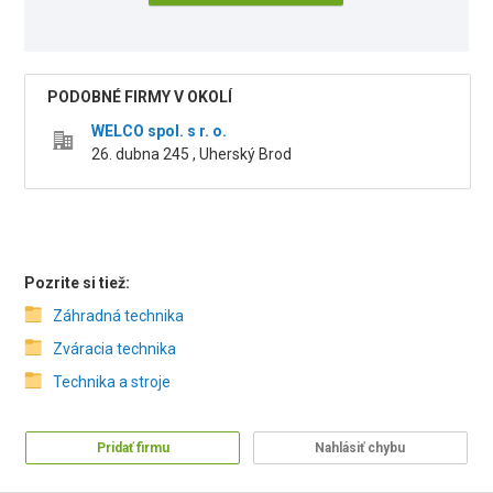
PODOBNÉ FIRMY V OKOLÍ
WELCO spol. s r. o.
26. dubna 245 , Uherský Brod
Pozrite si tiež:
Záhradná technika
Zváracia technika
Technika a stroje
Pridať firmu
Nahlásiť chybu