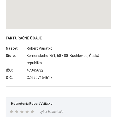
FAKTURAČNÉ ÚDAJE
Názov:
Robert Vaňátko
Sídlo:
Komenského 751, 687 08 Buchlovice, Česká
republika
IČO:
47345632
DIČ:
CZ6907154617
Hodnotenia Robert Vaňátko
vyber hodnotenie