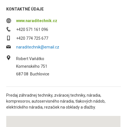
KONTAKTNÉ ÚDAJE
www.naraditechnik.cz
+420 571 161 096
+420 774 725 677
naraditechnik@email.cz
Robert Vaňátko
Komenského 751
687 08
Buchlovice
Predaj záhradnej techniky, zváracej techniky, náradia,
kompresorov, autoservisného náradia, tlakových nádob,
elektrického náradia, rezačiek na obklady a dlažby.