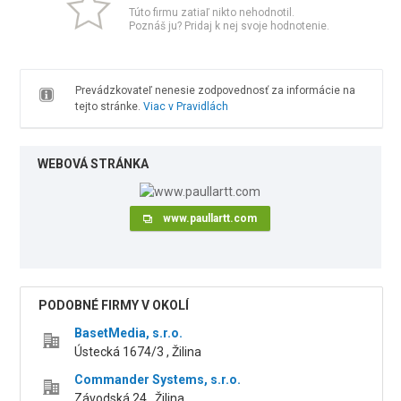
Túto firmu zatiaľ nikto nehodnotil.
Poznáš ju? Pridaj k nej svoje hodnotenie.
Prevádzkovateľ nenesie zodpovednosť za informácie na
tejto stránke.
Viac v Pravidlách
WEBOVÁ STRÁNKA
www.paullartt.com
PODOBNÉ FIRMY V OKOLÍ
BasetMedia, s.r.o.
Ústecká 1674/3 , Žilina
Commander Systems, s.r.o.
Závodská 24 , Žilina