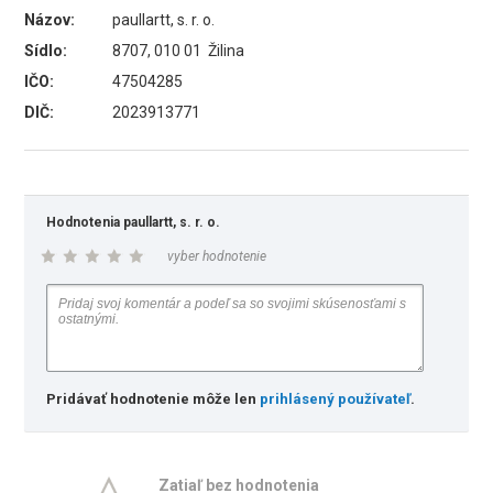
Názov:
paullartt, s. r. o.
Sídlo:
8707, 010 01 Žilina
IČO:
47504285
DIČ:
2023913771
Hodnotenia paullartt, s. r. o.
vyber hodnotenie
Pridávať hodnotenie môže len
prihlásený používateľ
.
Zatiaľ bez hodnotenia