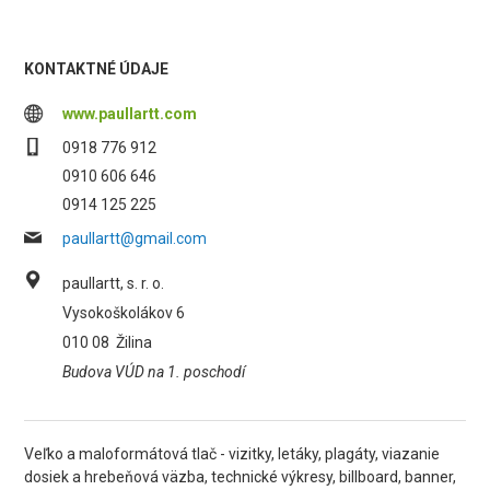
KONTAKTNÉ ÚDAJE
www.paullartt.com
0918 776 912
0910 606 646
0914 125 225
paullartt@gmail.com
paullartt, s. r. o.
Vysokoškolákov 6
010 08
Žilina
Budova VÚD na 1. poschodí
Veľko a maloformátová tlač - vizitky, letáky, plagáty, viazanie
dosiek a hrebeňová väzba, technické výkresy, billboard, banner,