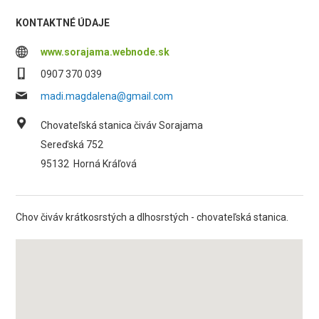
KONTAKTNÉ ÚDAJE
www.sorajama.webnode.sk
0907 370 039
madi.magdalena@gmail.com
Chovateľská stanica čiváv Sorajama
Sereďská 752
95132
Horná Kráľová
Chov čiváv krátkosrstých a dlhosrstých - chovateľská stanica.