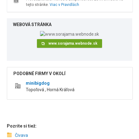
tejto stránke.
Viac v Pravidlách
WEBOVÁ STRÁNKA
www.sorajama.webnode.sk
PODOBNÉ FIRMY V OKOLÍ
minibigdog
Topoľová , Horná Kráľová
Pozrite si tiež:
Čivava