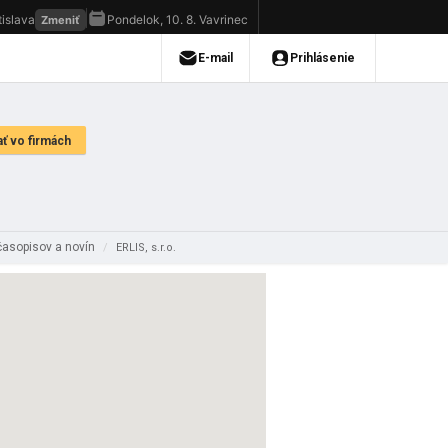
časopisov a novín
/
ERLIS, s.r.o.