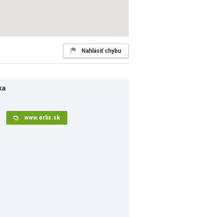
Nahlásiť chybu
ka
www.erlis.sk