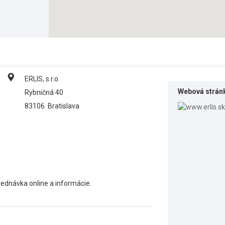
ERLIS, s.r.o.
Webová strán
Rybničná 40
83106
Bratislava
ednávka online a informácie.