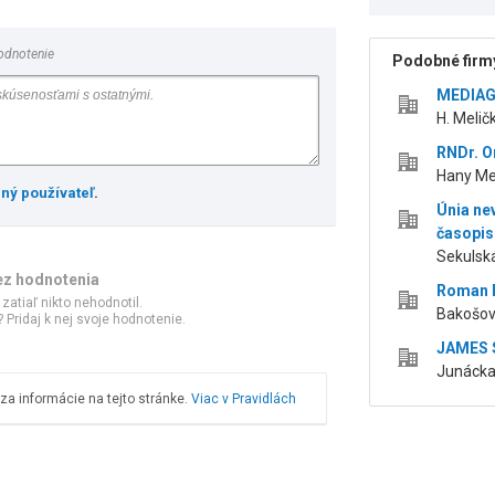
odnotenie
Podobné firmy
MEDIAGE,
H. Melič
RNDr. O
Hany Mel
ený používateľ
.
Únia ne
časopis
Sekulská
ez hodnotenia
Roman K
 zatiaľ nikto nehodnotil.
Bakošov
 Pridaj k nej svoje hodnotenie.
JAMES S
Junácka 
a informácie na tejto stránke.
Viac v Pravidlách