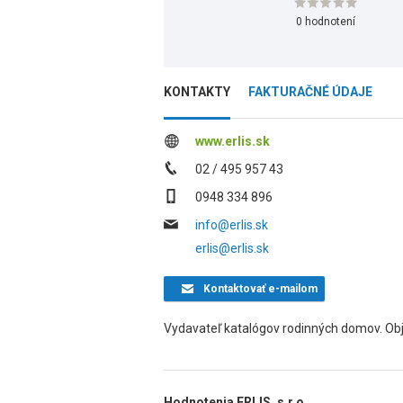
0 hodnotení
KONTAKTY
FAKTURAČNÉ ÚDAJE
www.erlis.sk
02 / 495 957 43
0948 334 896
info@erlis.sk
erlis@erlis.sk
Kontaktovať
e-mailom
Vydavateľ katalógov rodinných domov. Obj
Hodnotenia ERLIS, s.r.o.