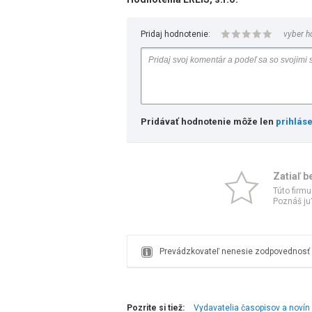
Pridaj hodnotenie:
vyber h
Pridávať hodnotenie môže len
prihlás
Zatiaľ b
Túto firmu
Poznáš ju?
Prevádzkovateľ nenesie zodpovednosť z
Pozrite si tiež:
Vydavatelia časopisov a novín