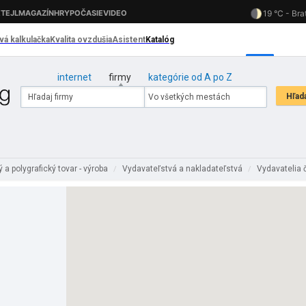
internet
firmy
kategórie od A po Z
 a polygrafický tovar - výroba
Vydavateľstvá a nakladateľstvá
Vydavatelia 
/
/