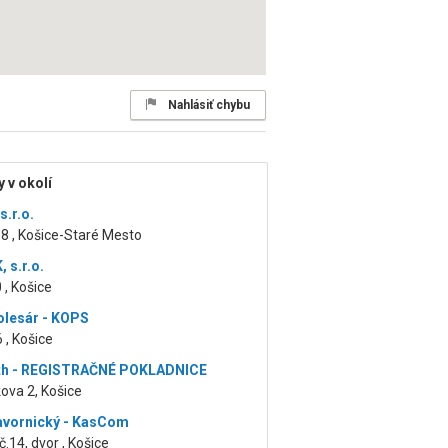
Nahlásiť chybu
 v okolí
s.r.o.
8 , Košice-Staré Mesto
 s.r.o.
 , Košice
olesár - KOPS
 , Košice
óth - REGISTRAČNÉ POKLADNICE
ova 2, Košice
avornický - KasCom
č.14, dvor , Košice