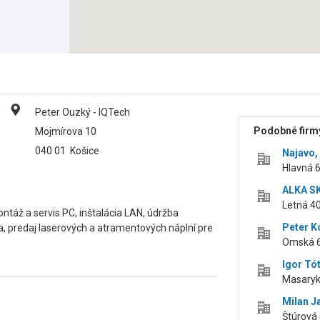
Peter Ouzký - IQTech
Podobné firmy
Mojmírova 10
040 01
Košice
Najavo, 
Hlavná 6
ALKA SK,
Letná 40
ontáž a servis PC, inštalácia LAN, údržba
Peter K
 predaj laserových a atramentových náplní pre
Omská 6
Igor T
Masaryk
Milan J
Štúrová 