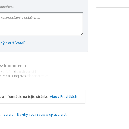
odnotenie
ený používateľ
.
ez hodnotenia
 zatiaľ nikto nehodnotil.
 Pridaj k nej svoje hodnotenie.
a informácie na tejto stránke.
Viac v Pravidlách
 ‑ servis
Návrhy, realizácia a správa sietí