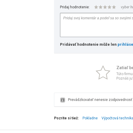
Pridaj hodnotenie:
vyber h
Pridávať hodnotenie môže len
prihlás
Zatiaľ b
Túto firmu
Poznáš ju?
Prevádzkovateľ nenesie zodpovednosť z
Pozrite si tiež:
Pokladne
Výpočtová technika