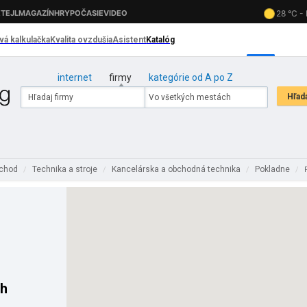
internet
firmy
kategórie od A po Z
bchod
Technika a stroje
Kancelárska a obchodná technika
Pokladne
/
/
/
/
ch