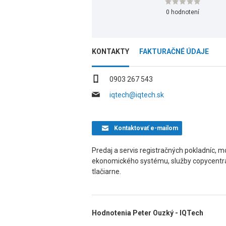
0 hodnotení
KONTAKTY
FAKTURAČNÉ ÚDAJE
0903 267 543
iqtech@iqtech.sk
Kontaktovať
e-mailom
Predaj a servis registračných pokladníc, m
ekonomického systému, služby copycentra,
tlačiarne.
Hodnotenia Peter Ouzký - IQTech