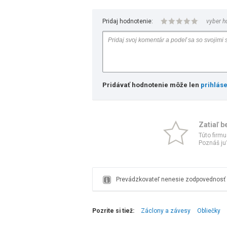
Pridaj hodnotenie:
vyber h
Pridávať hodnotenie môže len
prihlás
Zatiaľ b
Túto firmu
Poznáš ju?
Prevádzkovateľ nenesie zodpovednosť z
Pozrite si tiež:
Záclony a závesy
Obliečky