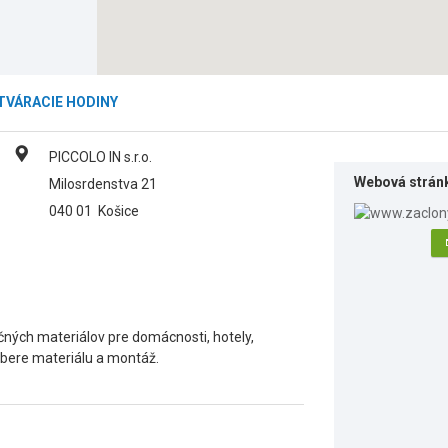
TVÁRACIE HODINY
PICCOLO IN s.r.o.
Webová strán
Milosrdenstva 21
040 01
Košice
ačných materiálov pre domácnosti, hotely,
ýbere materiálu a montáž.