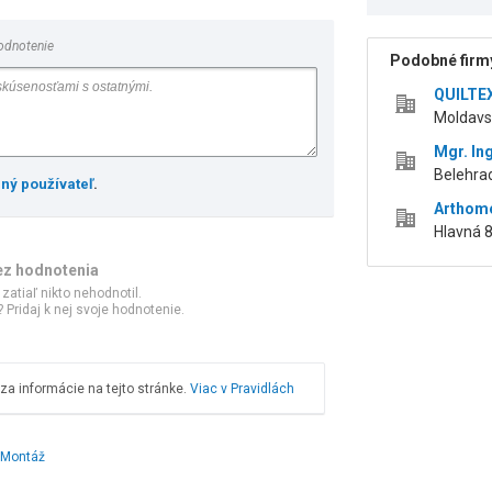
odnotenie
Podobné firmy
QUILTEX
Moldavsk
Mgr. Ing
Belehrad
ený používateľ
.
Arthom
Hlavná 8
ez hodnotenia
 zatiaľ nikto nehodnotil.
 Pridaj k nej svoje hodnotenie.
a informácie na tejto stránke.
Viac v Pravidlách
Montáž