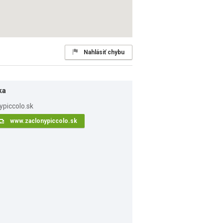
Nahlásiť chybu
ka
www.zaclonypiccolo.sk