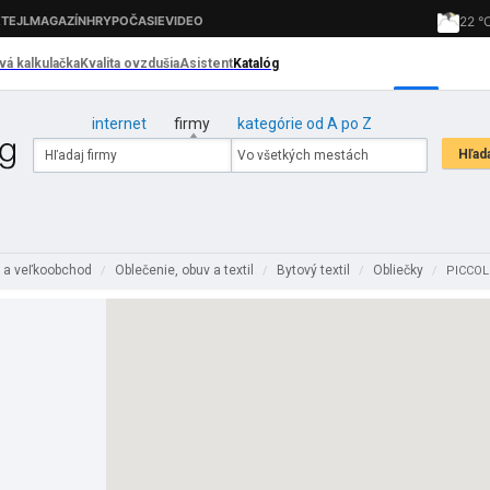
internet
firmy
kategórie od A po Z
 a veľkoobchod
Oblečenie, obuv a textil
Bytový textil
Obliečky
/
/
/
/
PICCOLO