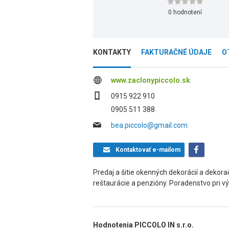
0 hodnotení
KONTAKTY
FAKTURAČNÉ ÚDAJE
O
www.zaclonypiccolo.sk
0915 922 910
0905 511 388
bea.piccolo@gmail.com
Kontaktovať
e-mailom
Predaj a šitie okenných dekorácií a dekor
reštaurácie a penzióny. Poradenstvo pri v
Hodnotenia PICCOLO IN s.r.o.