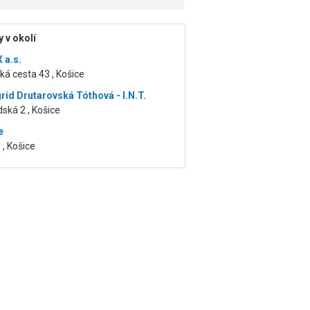
 v okolí
 a.s.
á cesta 43 , Košice
rid Drutarovská Tóthová - I.N.T.
ská 2 , Košice
e
 , Košice