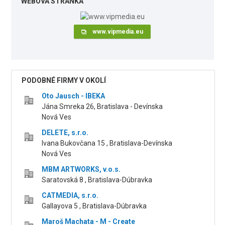
WEBOVÁ STRÁNKA
www.vipmedia.eu
PODOBNÉ FIRMY V OKOLÍ
Oto Jausch - IBEKA
Jána Smreka 26, Bratislava - Devínska
Nová Ves
DELETE, s.r.o.
Ivana Bukovčana 15 , Bratislava-Devínska
Nová Ves
MBM ARTWORKS, v.o.s.
Saratovská 8 , Bratislava-Dúbravka
CATMEDIA, s.r.o.
Gallayova 5 , Bratislava-Dúbravka
Maroš Machata - M - Create