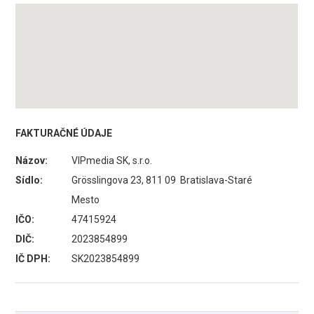
FAKTURAČNÉ ÚDAJE
Názov:
VIPmedia SK, s.r.o.
Sídlo:
Grösslingova 23, 811 09 Bratislava-Staré
Mesto
IČO:
47415924
DIČ:
2023854899
IČ DPH:
SK2023854899