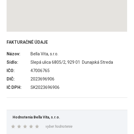
FAKTURAČNÉ ÚDAJE
Názov:
Bella Vita, s.r.o.
Sídlo:
Slepá ulica 6805/2, 929 01 Dunajská Streda
IČO:
47006765
DIČ:
2023696906
IČ DPH:
SK2023696906
Hodnotenia Bella Vita, s.r.o.
vyber hodnotenie