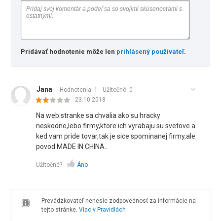
Pridávať hodnotenie môže len
prihlásený používateľ
.
Jana
Hodnotenia: 1
Užitočné:
0
23.10.2018
Na web.stranke sa chvalia ako su hracky
neskodne,lebo firmy,ktore ich vyrabaju su svetove a
ked vam pride tovar,tak je sice spominanej firmy,ale
povod MADE IN CHINA..
Užitočné?
Áno
Prevádzkovateľ nenesie zodpovednosť za informácie na
tejto stránke.
Viac v Pravidlách