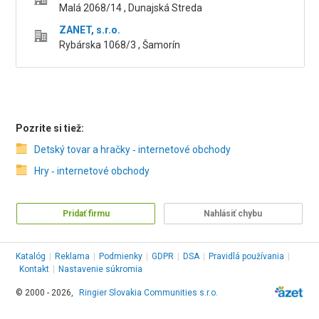
Malá 2068/14 , Dunajská Streda
ZANET, s.r.o.
Rybárska 1068/3 , Šamorín
Pozrite si tiež:
Detský tovar a hračky ‑ internetové obchody
Hry ‑ internetové obchody
Pridať firmu
Nahlásiť chybu
Katalóg
|
Reklama
|
Podmienky
|
GDPR
|
DSA
|
Pravidlá používania
|
Kontakt
|
Nastavenie súkromia
© 2000 - 2026,
Ringier Slovakia Communities s.r.o.