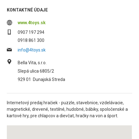
KONTAKTNÉ ÚDAJE
www.4toys.sk
0907 197 294
0918 861 300
info@4toys.sk
Bella Vita, s.r.o.
Slepá ulica 6805/2
929 01
Dunajská Streda
Internetový predaj hračiek - puzzle, stavebnice, vzdelávacie,
magnetické, drevené, textilné, hudobné, bábiky, spoločenské a
kartové hry, pre chlapcov a dievčat, hračky na von a šport.