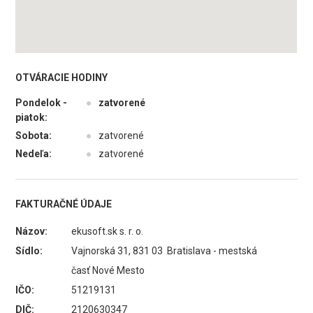
OTVÁRACIE HODINY
Pondelok -
●
zatvorené
piatok:
Sobota:
●
zatvorené
Nedeľa:
●
zatvorené
FAKTURAČNÉ ÚDAJE
Názov:
ekusoft.sk s. r. o.
Sídlo:
Vajnorská 31, 831 03 Bratislava - mestská
časť Nové Mesto
IČO:
51219131
DIČ:
2120630347