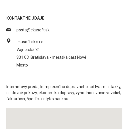
KONTAKTNÉ ÚDAJE
posta@ekusoft.sk
ekusoft.sk s.r.o.
Vajnorská 31
831 03
Bratislava - mestská časť Nové
Mesto
Internetový predaj komplexného dopravného software - stazky,
cestovné príkazy, ekonomika dopravy, vyhodnocovanie vozidiel,
fakturácia, špedícia, styk s bankou.