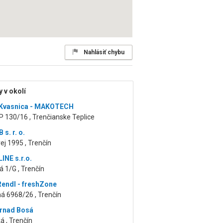
Nahlásiť chybu
 v okolí
 Kvasnica - MAKOTECH
P 130/16 , Trenčianske Teplice
s. r. o.
ej 1995 , Trenčín
NE s.r.o.
á 1/G , Trenčín
Rendl - freshZone
á 6968/26 , Trenčín
trnad Bosá
á , Trenčín