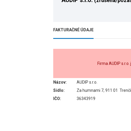
AUDIP s.r.o.
(zrušená/poza
FAKTURAČNÉ ÚDAJE
Firma AUDIP s.r.o
Názov:
AUDIP s.r.o.
Sídlo:
Za humnami 7, 911 01 Trenč
IČO:
36343919