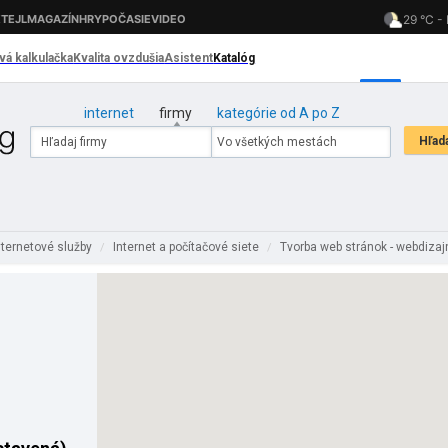
internet
firmy
kategórie od A po Z
nternetové služby
Internet a počítačové siete
Tvorba web stránok - webdiza
/
/