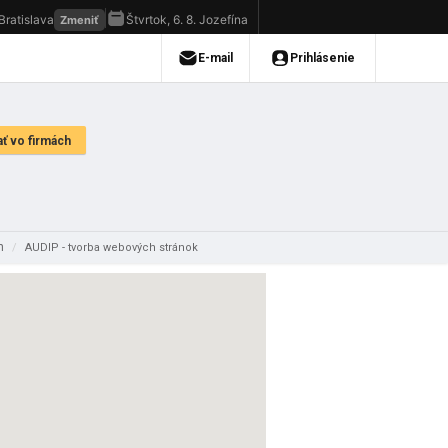
jn
/
AUDIP - tvorba webových stránok