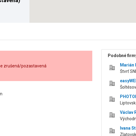
stavená)
Podobné firmy
Marián
. je zrušená/pozastavená
Štvrť SN
easyWEB 
Šoltésov
ín
PHOTOLI
Liptovsk
Václav 
Východn
Ivana S
Zlatovsk