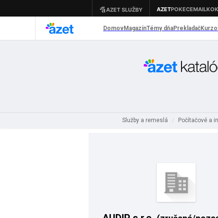
Služby a remeslá
Počítačové a i
/